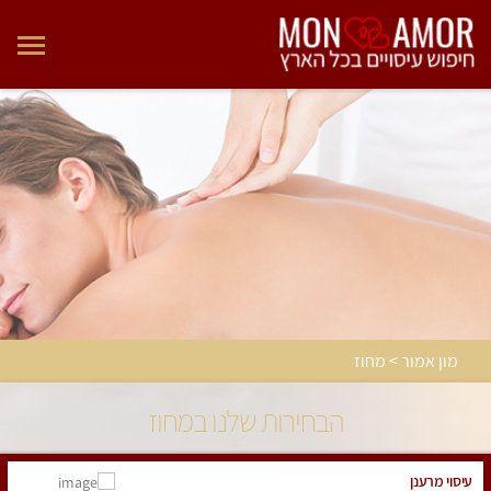
מון אמור > מחוז
הבחירות שלנו במחוז
עיסוי מרענן