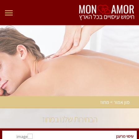
מון אמור > מחוז
הבחירות שלנו במחוז
עיסוי מרענן