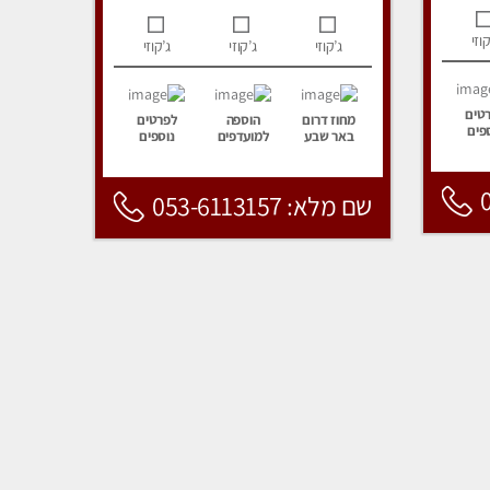
קוזי
ג’קוזי
ג’קוזי
ג’קוזי
טים
מחוז דרום
הוספה
לפרטים
פים
באר שבע
למועדפים
נוספים
שם מלא: 053-6113157