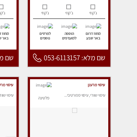
ג’קוזי
ג’קוזי
ג’קוזי
ג’קוז
מחוז דרום
הוספה
לפרטים
מחוז ד
באר שבע
למועדפים
נוספים
באר ש
שם מלא: 053-6113157
שם מלא: 157
עיסוי מרענן
עיסוי מרע
עיסוי שוודי, עיסוי ספורטיבי...
עיסוי שווד
פלטינה