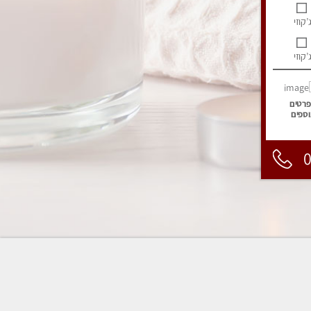
’קוזי
’קוזי
פרטים
וספים