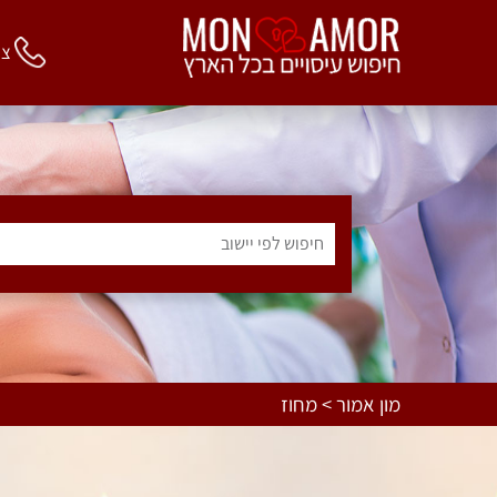
צור 
חיפוש לפי יישוב
מון אמור > מחוז