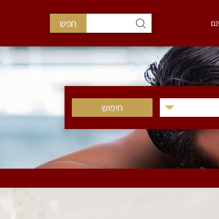
חפש
נם