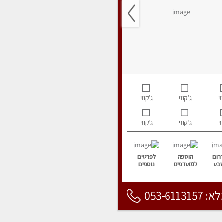
י
ג’קוזי
ג’קוזי
י
ג’קוזי
ג’קוזי
רום
הוספה
לפרטים
בע
למועדפים
נוספים
053-6113