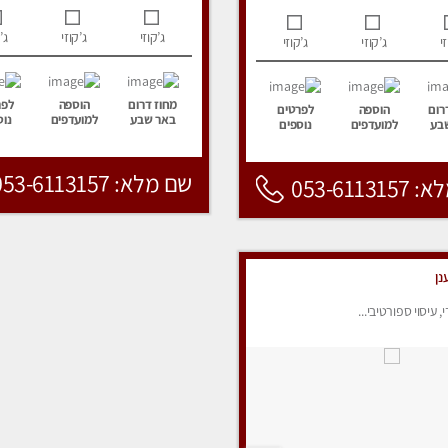
ג’קוזי
ג’קוזי
ג’
י
ג’קוזי
ג’קוזי
מחוז דרום
הוספה
לפר
רום
הוספה
לפרטים
באר שבע
למועדפים
נוס
בע
למועדפים
נוספים
שם מלא: 053-6113157
053-6113
נן
י, עיסוי ספורטיבי...