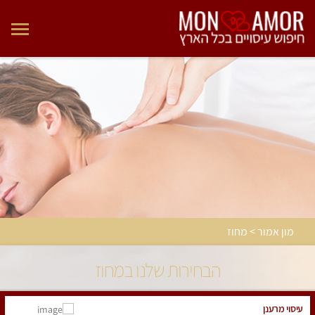
מון אמור > מחוז
הבחירות שלנו במחוז
עיסוי מרענן