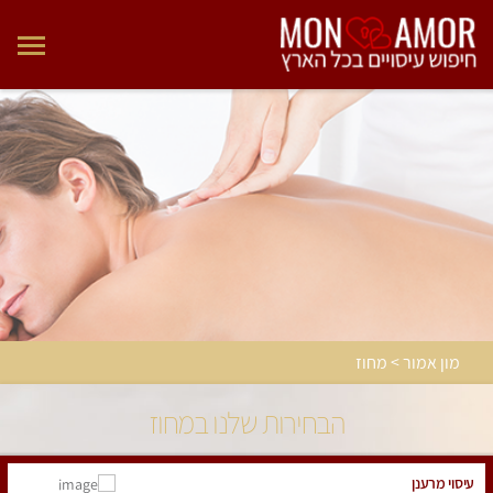
מון אמור > מחוז
הבחירות שלנו במחוז
עיסוי מרענן