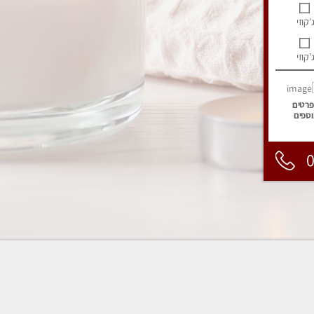
’קוזי
’קוזי
פרטים
וספים