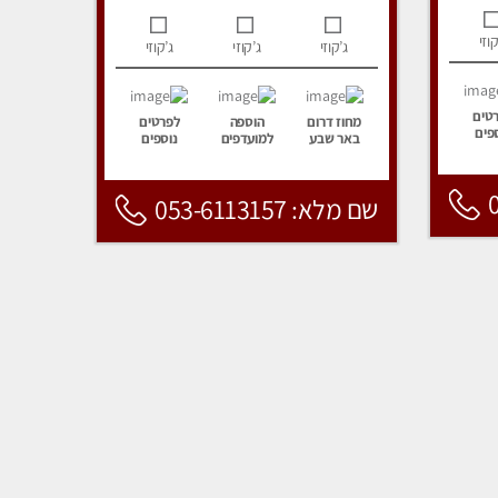
קוזי
ג’קוזי
ג’קוזי
ג’קוזי
טים
מחוז דרום
הוספה
לפרטים
פים
באר שבע
למועדפים
נוספים
שם מלא: 053-6113157