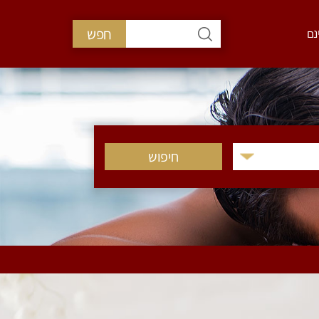
חפש
נם