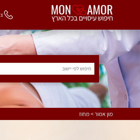
צור 
חיפוש לפי יישוב
מון אמור > מחוז