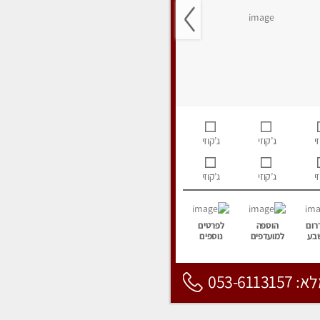
י
ג’קוזי
ג’קוזי
י
ג’קוזי
ג’קוזי
רום
הוספה
לפרטים
בע
למועדפים
נוספים
053-6113