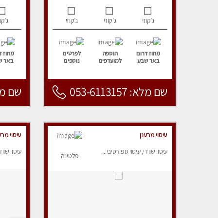
ג’קוזי
ג’קוזי
ג’קוזי
ג’קוז
מחוז דרום
הוספה
לפרטים
מחוז ד
באר שבע
למועדפים
נוספים
באר ש
שם מלא: 053-6113157
שם מלא: 157
עיסוי מרענן
עיסוי מרע
עיסוי שוודי, עיסוי ספורטיבי...
עיסוי שווד
פלטינה