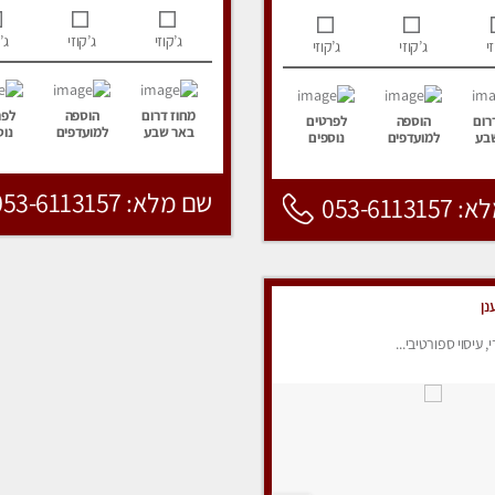
ג’קוזי
ג’קוזי
ג’
י
ג’קוזי
ג’קוזי
מחוז דרום
הוספה
לפר
רום
הוספה
לפרטים
באר שבע
למועדפים
נוס
בע
למועדפים
נוספים
שם מלא: 053-6113157
053-6113
נן
י, עיסוי ספורטיבי...