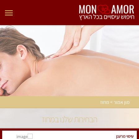
מון אמור > מחוז
הבחירות שלנו במחוז
עיסוי מרענן