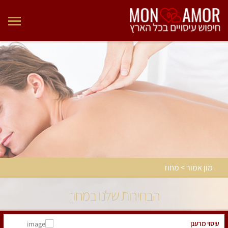
מון אמור > מחוז
הבחירות שלנו במחוז
עיסוי מרענן