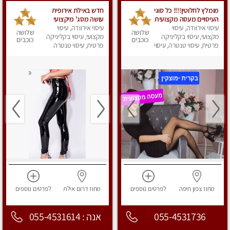
מומלץ לחלוטין!!!! כל סוגי
חדש באילת אירופית
העיסויים מעסה מקצועית
עושה מסג' מיקצועי
ואיכותית פרטי!!!
עיסוי אירוודה, עיסוי
עיסוי אירוודה, עיסוי
רפואי קלאסי ספורטיבי
שלושה
שלושה
מקצועי, עיסוי בקליניקה
עיסוי אנטי
מקצועי, עיסוי בקליניקה
כוכבים
כוכבים
פרטית, עיסוי טנטרה, עיסוי
פרטית, עיסוי טנטרה
מפנק
מחוז צפון
חיפה
לפרטים
נוספים
מחוז דרום
אילת
לפרטים
נוספים
055-4531736
אנה : 055-4531614