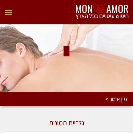
מון אמור >
גלריית תמונות