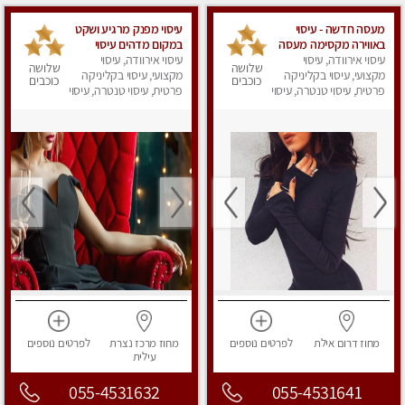
מעסה חדשה - עיסוי
עיסוי מפנק מרגיע ושקט
באווירה מקסימה מעסה
במקום מדהים עיסוי
עיסוי אירוודה, עיסוי
עם ידיי זהב חוויה בלתי
עיסוי אירוודה, עיסוי
מושקע מאוד לכל שרירי
שלושה
שלושה
נשכחת ללא מין
מקצועי, עיסוי בקליניקה
מקצועי, עיסוי בקליניקה
הגוף...מומלץ!! פרטי !!+
כוכבים
כוכבים
Massage- Absolutely
פרטית, עיסוי טנטרה, עיסוי
לזוגות
פרטית, עיסוי טנטרה, עיסוי
מפנק
recommended no sex
מפנק
מחוז דרום
אילת
לפרטים
נוספים
מחוז מרכז
נצרת
לפרטים
נוספים
עילית
055-4531632
055-4531641