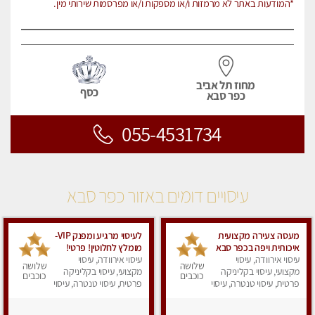
*המודעות באתר לא מרמזות ו/או מספקות ו/או מפרסמות שירותי מין.
מחוז תל אביב
כסף
כפר סבא
055-4531734
עיסויים דומים באזור כפר סבא
מעסה צעירה מקצועית
לעיסוי מרגיע ומפנק VIP-
איכותית ויפה בכפר סבא
מומלץ לחלוטין! פרטי! ​​​​​​
עיסוי אירוודה, עיסוי
עיסוי אירוודה, עיסוי
Highly recommended
שלושה
שלושה
מקצועי, עיסוי בקליניקה
מקצועי, עיסוי בקליניקה
כוכבים
כוכבים
פרטית, עיסוי טנטרה, עיסוי
פרטית, עיסוי טנטרה, עיסוי
מפנק
מפנק