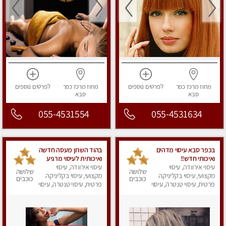
מחוז מרכז
כפר
לפרטים
נוספים
מחוז מרכז
כפר
לפרטים
נוספים
סבא
סבא
055-4531554
055-4531634
בכפר סבא עיסוי מדהים
בהוד השרון מעסה חדשה
ואיכותי חדש!!
ואיכותית לעיסוי מרגיע
עיסוי אירוודה, עיסוי
ומפנק VIP-מומלץ
עיסוי אירוודה, עיסוי
שלושה
שלושה
מקצועי, עיסוי בקליניקה
מקצועי, עיסוי בקליניקה
לחלוטין! פרטי! ​​​​​​ Highly
כוכבים
כוכבים
פרטית, עיסוי טנטרה, עיסוי
recommended
פרטית, עיסוי טנטרה, עיסוי
מפנק
מפנק