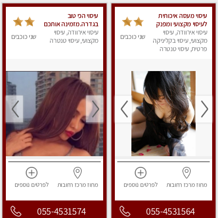
עיסוי מעסה איכותית
עיסוי הכי טוב
לעיסוי מקצועי ומפנק
בגדרה.מזמינה אותכם
לכל שרירי הגוף
עיסוי אירוודה, עיסוי
עיסוי אירוודה, עיסוי
להתפנק בקליניקה
שני כוכבים
שני כוכבים
מקצועי, עיסוי בקליניקה
פרטית. כל סוגי
מקצועי, עיסוי טנטרה
פרטית, עיסוי טנטרה
עיסוי.עיסוי
שוודי,קלאסי,מרגיע לכל
הגוף,משחרר ומפנק.
מחוז מרכז
רחובות
לפרטים
נוספים
מחוז מרכז
רחובות
לפרטים
נוספים
055-4531574
055-4531564