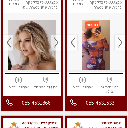
שלושה
שלושה
בערב.
מקצועי, עיסוי בקליניקה
!!
מקצועי, עיסוי בקליניקה
כוכבים
כוכבים
פרטית, עיסוי טנטרה
פרטית, עיסוי טנטרה, עיסוי
מפנק
מחוז מרכז
נס
לפרטים
נוספים
מחוז דרום
אשדוד
לפרטים
נוספים
ציונה
055-4531866
055-4531533
מעסה איכותית
בראשון לציון - חדשהההה
ומקצועית מאוד בקרית
יפיפייה, מהממת, נדירה