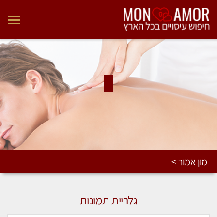
מון אמור >
גלריית תמונות