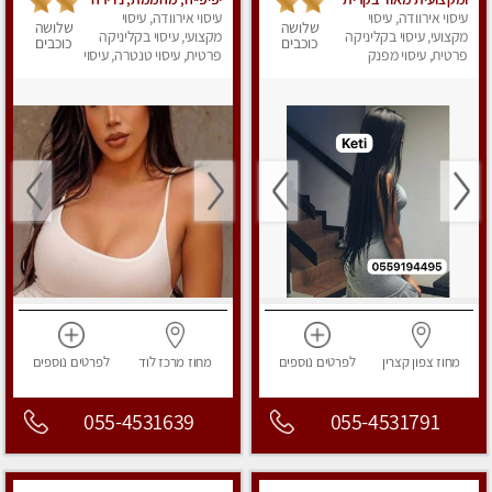
ביאליק
עיסוי אירוודה, עיסוי
עיסוי אירוודה, עיסוי
מזמינה אותך לעיסוי
שלושה
שלושה
מקצועי, עיסוי בקליניקה
מקצועי, עיסוי בקליניקה
איכותי, מקצועי, באווירה
כוכבים
כוכבים
פרטית, עיסוי מפנק
רגועה עם המון סבלנות.
פרטית, עיסוי טנטרה, עיסוי
מפנק
תתקשר ולא תצטער
מחוז צפון
קצרין
לפרטים
נוספים
מחוז מרכז
לוד
לפרטים
נוספים
055-4531639
055-4531791