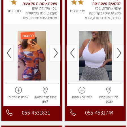
לחלוטין!! מעסה יפה
מעסה איכותית מקצועית
איכותית מקצועית
עיסוי אירוודה, עיסוי
עיסוי אירוודה, עיסוי
יפה אנרגטית במיוחד
שני כוכבים
כוכב אחד
ומפנקת
מקצועי, עיסוי בקליניקה
.........
מקצועי, עיסוי בקליניקה
מאוד.פרטי.מומלץ בחום.
פרטית, עיסוי טנטרה, עיסוי
פרטית, עיסוי טנטרה, עיסוי
מפנק
מפנק
מחוז צפון
קרית
לפרטים
נוספים
מחוז מרכז
ראשון
לפרטים
נוספים
מוצקין
לציון
055-4531831
055-4531744