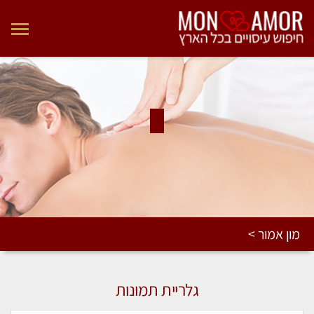
מון אמור >
גלריית תמונות