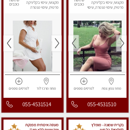
שלושה
שלושה
מקצועי, עיסוי בקליניקה
מקצועי, עיסוי בקליניקה
כוכבים
כוכבים
פרטית, עיסוי טנטרה, עיסוי
פרטית, עיסוי טנטרה
מפנק
מחוז צפון
צפת
לפרטים
נוספים
מחוז מרכז
לוד
לפרטים
נוספים
055-4531514
055-4531510
בקרית שמונה - מומלץ
מעסה איכותית מפנקת
לחלוטין!! כל סוגי
ומקצועית ללא מין !!