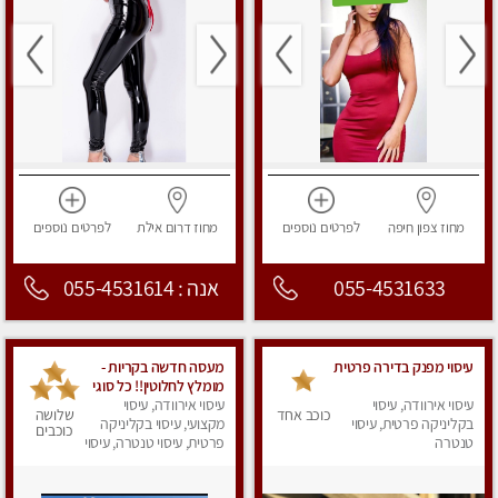
מחוז צפון
חיפה
לפרטים
נוספים
מחוז דרום
אילת
לפרטים
נוספים
055-4531633
אנה : 055-4531614
עיסוי מפנק בדירה פרטית
מעסה חדשה בקריות -
מומלץ לחלוטין!! כל סוגי
עיסוי אירוודה, עיסוי
עיסוי אירוודה, עיסוי
העיסויים מעסה מקצועית
כוכב אחד
שלושה
בקליניקה פרטית, עיסוי
מקצועי, עיסוי בקליניקה
ואיכותית פרטי!! highly
כוכבים
טנטרה
recommended..new
פרטית, עיסוי טנטרה, עיסוי
מפנק
in the city