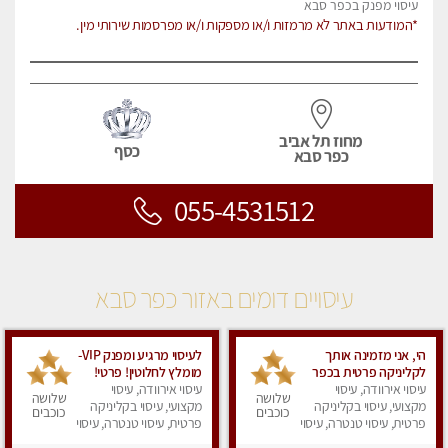
עיסוי מפנק בכפר סבא
*המודעות באתר לא מרמזות ו/או מספקות ו/או מפרסמות שירותי מין.
מחוז תל אביב
כסף
כפר סבא
055-4531512
עיסויים דומים באזור כפר סבא
הי, אני מזמינה אותך
לעיסוי מרגיע ומפנק VIP-
לקליניקה פרטית בכפר
מומלץ לחלוטין! פרטי! ​​​​​​
עיסוי אירוודה, עיסוי
סבא . אני מעסה בכייף
עיסוי אירוודה, עיסוי
Highly recommended
שלושה
שלושה
מקצועי, עיסוי בקליניקה
ובסבלנות כל סוגי העיסוי,
מקצועי, עיסוי בקליניקה
כוכבים
כוכבים
פרטית, עיסוי טנטרה, עיסוי
פרטית, עיסוי טנטרה, עיסוי
מפנק
מפנק