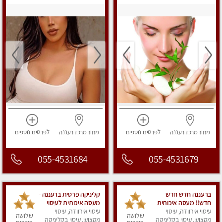
בהריון . ומקצועית ברמה
מפנק
גבוהה
מחוז מרכז
רעננה
לפרטים
נוספים
מחוז מרכז
רעננה
לפרטים
נוספים
055-4531684
055-4531679
ברעננה חדש חדש
קליניקה פרטית ברעננה -
חדש!! מעסה איכותית
מעסה איכותית לעיסוי
עיסוי אירוודה, עיסוי
ומקצועית - highly
עיסוי אירוודה, עיסוי
מקצועי ומפנק לכל שרירי
שלושה
שלושה
מקצועי, עיסוי בקליניקה
recommended..new
הגוף...
מקצועי, עיסוי בקליניקה