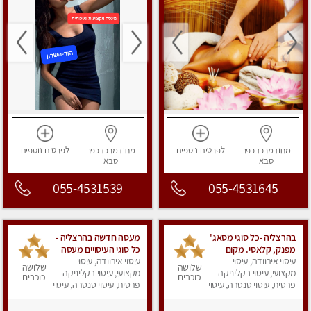
מחוז מרכז
כפר
לפרטים
נוספים
מחוז מרכז
כפר
לפרטים
נוספים
סבא
סבא
055-4531539
055-4531645
בהרצליה -כל סוגי מסאג'
מעסה חדשה בהרצליה -
מפנק, קלאסי. מקום
כל סוגי העיסויים מעסה
פרטי
עיסוי אירוודה, עיסוי
עיסוי אירוודה, עיסוי
מקצועית ואיכותית
שלושה
שלושה
מקצועי, עיסוי בקליניקה
מקצועי, עיסוי בקליניקה
פרטי!!!מומלץ לחלוטין!!
כוכבים
כוכבים
פרטית, עיסוי טנטרה, עיסוי
אירוח ברמה אחרת
פרטית, עיסוי טנטרה, עיסוי
מפנק
מפנק
...כולל שתיה חמה/קרה
+ בקבוק מים