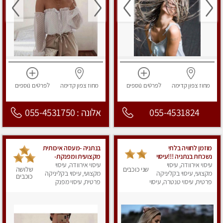
מחוז צפון
קדימה
לפרטים
נוספים
מחוז צפון
קדימה
לפרטים
נוספים
055-4531824
אלונה : 055-4531750
מוזמן לחוויה בלתי
בנתניה -מעסה איכותית
נשכחת בנתניה !!!עיסוי
מקצועית ומפנקת-
עיסוי אירוודה, עיסוי
מפנק ביותר במקום פרטי
בנתניה
עיסוי אירוודה, עיסוי
שני כוכבים
שלושה
לחלוטין!
מקצועי, עיסוי בקליניקה
מקצועי, עיסוי בקליניקה
כוכבים
פרטית, עיסוי טנטרה, עיסוי
פרטית, עיסוי מפנק
מפנק