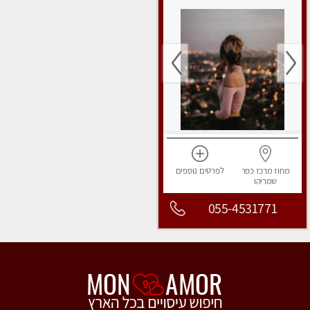
מחוז מרכז
כפר
לפרטים
נוספים
שמריהו
055-4531771