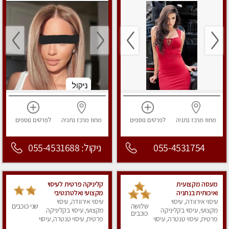
מחוז מרכז
נתניה
לפרטים
נוספים
מחוז מרכז
נתניה
לפרטים
נוספים
055-4531754
ניקול: 055-4531688
מעסה מקצועית
קליניקה פרטית לעיסוי
ואיכותית בנתניה
מקצועי ואלטרנטיבי
עיסוי אירוודה, עיסוי
ברמה גבוהה VIP
עיסוי אירוודה, עיסוי
שלושה
שני כוכבים
מקצועי, עיסוי בקליניקה
תתקשר ..... highly
מקצועי, עיסוי בקליניקה
כוכבים
פרטית, עיסוי טנטרה, עיסוי
recommended..new
פרטית, עיסוי טנטרה, עיסוי
מפנק
מפנק
in the city