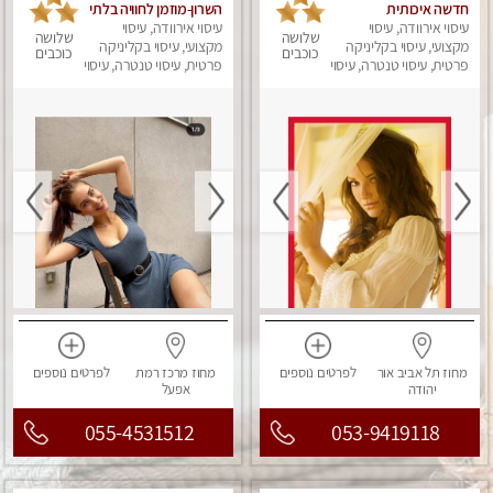
חדשה איכותית
השרון-מוזמן לחוויה בלתי
עיסוי אירוודה, עיסוי
ומקצועית מומלץ מאוד
עיסוי אירוודה, עיסוי
נשכחת!!!עיסוי מפנק
שלושה
שלושה
מאוד !
מקצועי, עיסוי בקליניקה
ביותר במקום פרטי
מקצועי, עיסוי בקליניקה
כוכבים
כוכבים
פרטית, עיסוי טנטרה, עיסוי
לחלוטין!
פרטית, עיסוי טנטרה, עיסוי
מפנק
מפנק
מחוז תל אביב
אור
לפרטים
נוספים
מחוז מרכז
רמת
לפרטים
נוספים
יהודה
אפעל
055-4531512
053-9419118