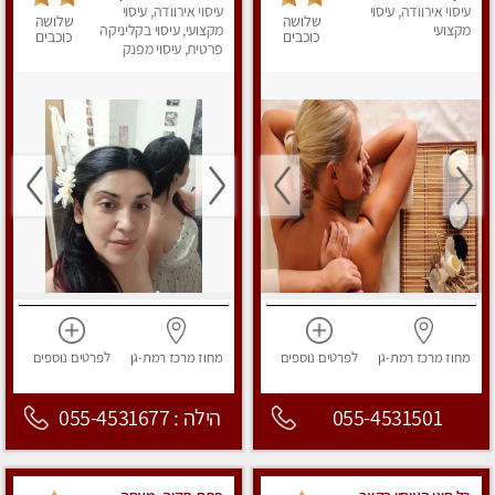
נשכח!!!
עיסוי אירוודה, עיסוי
עיסוי אירוודה, עיסוי
ומנוסה . עיסוי שוודי
שלושה
שלושה
מקצועי
קלאסי משולב רקמות
מקצועי, עיסוי בקליניקה
כוכבים
כוכבים
פרטית, עיסוי מפנק
עמוק, בהתאמה אישית .
נא לא להתקשר מחסוי.
מחוז מרכז
רמת-גן
לפרטים
נוספים
מחוז מרכז
רמת-גן
לפרטים
נוספים
055-4531501
הילה : 055-4531677