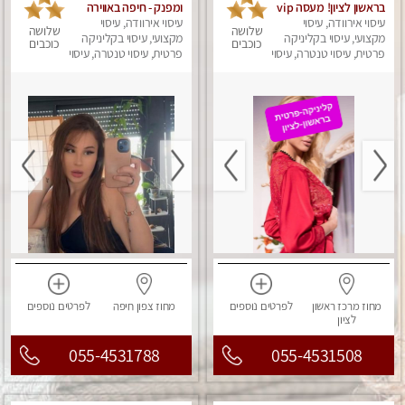
בראשון לציון! מעסה vip
ומפנק - חיפה באווירה
עיסוי אירוודה, עיסוי
מפנקת בקליניקה פרטית
נעימה ושקטה
עיסוי אירוודה, עיסוי
שלושה
שלושה
מקצועי, עיסוי בקליניקה
לחלוטין!!! לבד! לרציניים
מקצועי, עיסוי בקליניקה
כוכבים
כוכבים
בלבד! מומלץ!
פרטית, עיסוי טנטרה, עיסוי
פרטית, עיסוי טנטרה, עיסוי
מגבר לגבר, עיסוי מפנק
מגבר לגבר, עיסוי מפנק
מחוז מרכז
ראשון
לפרטים
נוספים
מחוז צפון
חיפה
לפרטים
נוספים
לציון
055-4531788
055-4531508