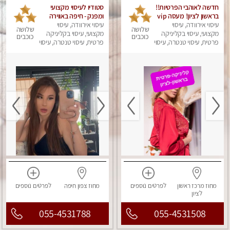
חדשה לאוהבי הפרטיות!!
סטודיו לעיסוי מקצועי
בראשון לציון! מעסה vip
ומפנק - חיפה באווירה
עיסוי אירוודה, עיסוי
מפנקת בקליניקה פרטית
נעימה ושקטה
עיסוי אירוודה, עיסוי
שלושה
שלושה
מקצועי, עיסוי בקליניקה
לחלוטין!!! לבד! לרציניים
מקצועי, עיסוי בקליניקה
כוכבים
כוכבים
בלבד! מומלץ!
פרטית, עיסוי טנטרה, עיסוי
פרטית, עיסוי טנטרה, עיסוי
מגבר לגבר, עיסוי מפנק
מגבר לגבר, עיסוי מפנק
מחוז מרכז
ראשון
לפרטים
נוספים
מחוז צפון
חיפה
לפרטים
נוספים
לציון
055-4531788
055-4531508