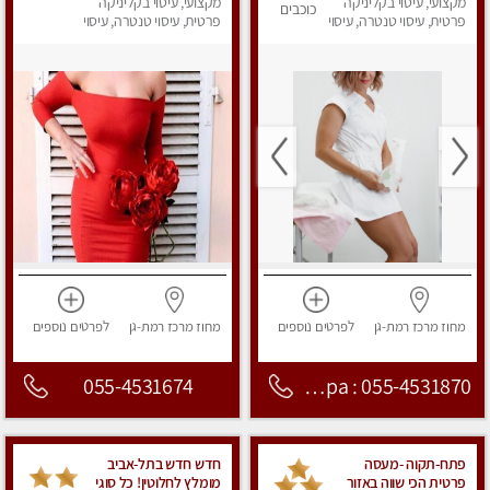
מקצועי ללא מין
מקצועי, עיסוי בקליניקה
מקצועי, עיסוי בקליניקה
כוכבים
פרטית, עיסוי טנטרה, עיסוי
פרטית, עיסוי טנטרה, עיסוי
מפנק
מגבר לאישה, עיסוי לנשים
מחוז מרכז
רמת-גן
לפרטים
נוספים
מחוז מרכז
רמת-גן
לפרטים
נוספים
055-4531674
Nirvana Spa : 055-4531870
פתח-תקוה -מעסה
חדש חדש בתל-אביב
פרטית הכי שווה באזור
מומלץ לחלוטין! כל סוגי