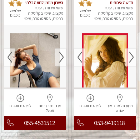
חדשה איכותית
השרון-מוזמן לחוויה בלתי
עיסוי אירוודה, עיסוי
ומקצועית מומלץ מאוד
עיסוי אירוודה, עיסוי
נשכחת!!!עיסוי מפנק
שלושה
שלושה
מאוד !
מקצועי, עיסוי בקליניקה
ביותר במקום פרטי
מקצועי, עיסוי בקליניקה
כוכבים
כוכבים
פרטית, עיסוי טנטרה, עיסוי
לחלוטין!
פרטית, עיסוי טנטרה, עיסוי
מפנק
מפנק
מחוז תל אביב
אור
לפרטים
נוספים
מחוז מרכז
רמת
לפרטים
נוספים
יהודה
אפעל
055-4531512
053-9419118