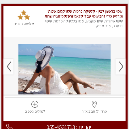
עיסוי בראשון לציון - קליניקה פרטית עיסוי קסום איכותי
ומרגיע מידי זהב עיסוי שבדי קלאסי ורפלקסולוגיה שרות
מקצועי טל- 052-4818650
עיסוי אירוודה, עיסוי מקצועי, עיסוי בקליניקה פרטית, עיסוי
שלושה כוכבים
טנטרה, עיסוי מפנק
מחוז תל אביב
אזור
לפרטים
נוספים
יהודית : 055-4531713