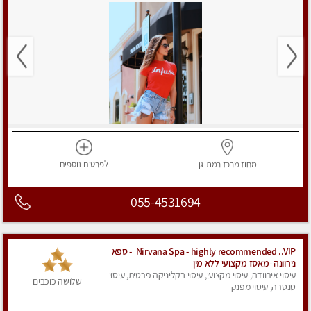
מחוז מרכז
רמת-גן
לפרטים
נוספים
055-4531694
Nirvana Spa - highly recommended ..VIP - ספא
נירוונה -מאסז מקצועי ללא מין
עיסוי אירוודה, עיסוי מקצועי, עיסוי בקליניקה פרטית, עיסוי
שלושה כוכבים
טנטרה, עיסוי מפנק