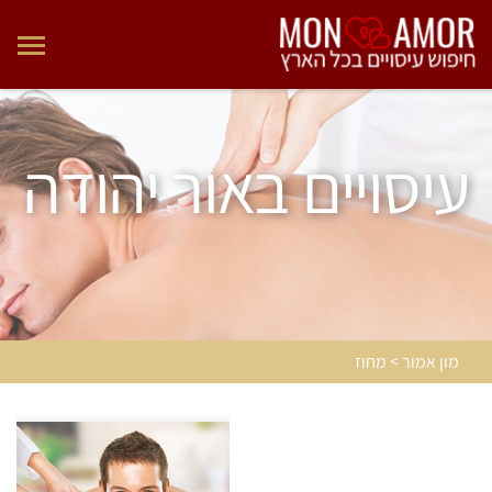
עיסויים באור יהודה
מון אמור > מחוז