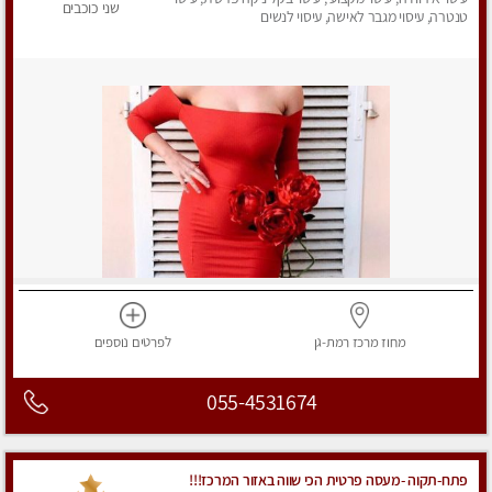
שני כוכבים
טנטרה, עיסוי מגבר לאישה, עיסוי לנשים
מחוז מרכז
רמת-גן
לפרטים
נוספים
055-4531674
פתח-תקוה -מעסה פרטית הכי שווה באזור המרכז!!!