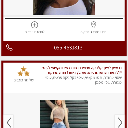
מחוז מרכז
גני תקוה
לפרטים
נוספים
055-4531813
בראשון לציון -קליניקה מפוארת צוות צעיר ומקצועי לעיסוי
VIP באווירה חמה ונעימה מומלץ ביותר! חוויה מפנקת
מאוד ... ללא מין !!
עיסוי אירוודה, עיסוי מקצועי, עיסוי בקליניקה פרטית, עיסוי
שלושה כוכבים
טנטרה, עיסוי מפנק