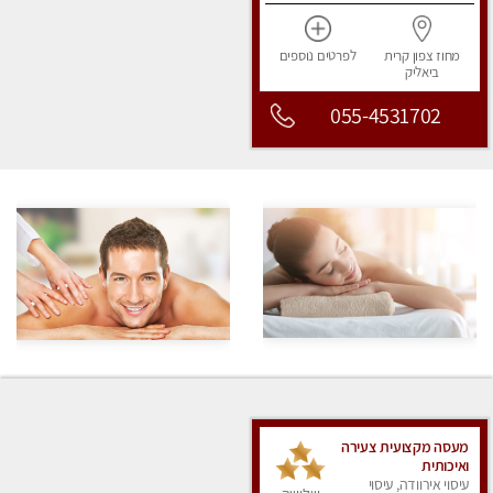
מחוז צפון
קרית
לפרטים
נוספים
ביאליק
055-4531702
מעסה מקצועית צעירה
ואיכותית
עיסוי אירוודה, עיסוי