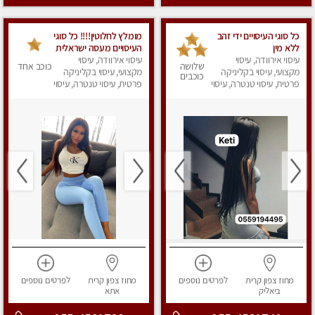
כל סוגי העיסויים ידי זהב
מומלץ לחלוטין!!!! כל סוגי
ללא מין
העיסויים מעסה ישראלית
עיסוי אירוודה, עיסוי
עיסוי אירוודה, עיסוי
מהממת, מקצועית
שלושה
כוכב אחד
מקצועי, עיסוי בקליניקה
מקצועי, עיסוי בקליניקה
ואיכותית פרטי!!!לא עונה
כוכבים
פרטית, עיסוי טנטרה, עיסוי
לחסוי
פרטית, עיסוי טנטרה, עיסוי
מפנק
מפנק
מחוז צפון
קרית
לפרטים
נוספים
מחוז צפון
קרית
לפרטים
נוספים
ביאליק
אתא