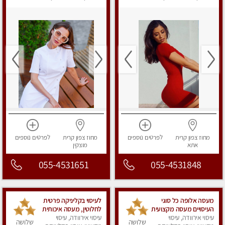
מפנק
מפנק
מחוז צפון
קרית
לפרטים
נוספים
מחוז צפון
קרית
לפרטים
נוספים
אתא
מוצקין
055-4531651
055-4531848
מעסה אלופה כל סוגי
לעיסוי בקליניקה פרטית
העיסויים מעסה מקצועית
לחלוטין, מעסה איכותית
ואיכותית פרטי!!
עיסוי אירוודה, עיסוי
עיסוי אירוודה, עיסוי
ומיוחדת ברמה גבוהה
שלושה
שלושה