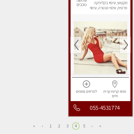
שלושה
מקצועי, עיסוי בקליניקה
כוכבים
פרטית, עיסוי טנטרה, עיסוי
מפנק
מחוז קריות
קרית
לפרטים
נוספים
חיים
055-4531774
»
›
1
2
3
4
5
‹
«