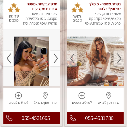
בקרית שמונה - מומלץ
חדשה בקריות -מעסה
לחלוטין!! כל סוגי
איכותית מקצועית
עיסוי אירוודה, עיסוי
העיסויים מעסה מקצועית
ומפנקת.פרטי !!!
עיסוי אירוודה, עיסוי
שלושה
שלושה
ואיכותית פרטי!!!
מקצועי, עיסוי בקליניקה
מקצועי, עיסוי בקליניקה
כוכבים
כוכבים
פרטית, עיסוי טנטרה, עיסוי
פרטית, עיסוי טנטרה, עיסוי
מפנק
מפנק
מחוז צפון
טבריה
לפרטים
נוספים
מחוז צפון
כרמיאל
לפרטים
נוספים
055-4531695
055-4531780