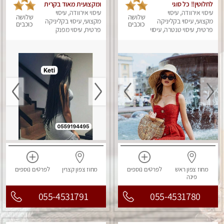
לחלוטין!! כל סוגי
ומקצועית מאוד בקרית
עיסוי אירוודה, עיסוי
העיסויים מעסה מקצועית
ביאליק
עיסוי אירוודה, עיסוי
שלושה
שלושה
ואיכותית פרטי!!!
מקצועי, עיסוי בקליניקה
מקצועי, עיסוי בקליניקה
כוכבים
כוכבים
פרטית, עיסוי טנטרה, עיסוי
פרטית, עיסוי מפנק
מפנק
מחוז צפון
ראש
לפרטים
נוספים
מחוז צפון
קצרין
לפרטים
נוספים
פינה
055-4531791
055-4531780