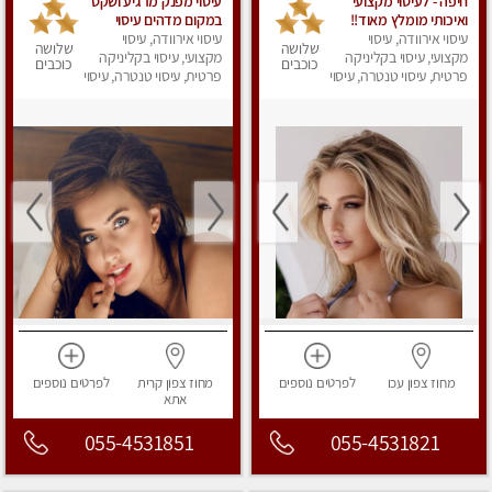
חיפה - לעיסוי מקצועי
עיסוי מפנק מרגיע ושקט
ואיכותי מומלץ מאוד!!
במקום מדהים עיסוי
עיסוי אירוודה, עיסוי
ממתינה לך שתגיע
מושקע מאוד
עיסוי אירוודה, עיסוי
שלושה
שלושה
מקצועי, עיסוי בקליניקה
בחיפה מעסה פרטית בוא
מקצועי, עיסוי בקליניקה
כוכבים
כוכבים
ותבין מזה עיסוי מפנק …
פרטית, עיסוי טנטרה, עיסוי
פרטית, עיסוי טנטרה, עיסוי
מפנק
מפנק
❤️
מחוז צפון
עכו
לפרטים
נוספים
מחוז צפון
קרית
לפרטים
נוספים
אתא
055-4531851
055-4531821