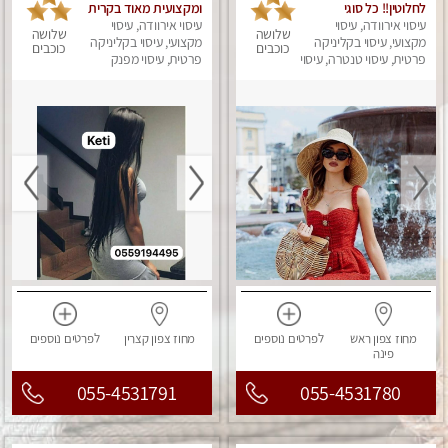
לחלוטין!! כל סוגי
ומקצועית מאוד בקרית
עיסוי אירוודה, עיסוי
העיסויים מעסה מקצועית
ביאליק
עיסוי אירוודה, עיסוי
שלושה
שלושה
ואיכותית פרטי!!!
מקצועי, עיסוי בקליניקה
מקצועי, עיסוי בקליניקה
כוכבים
כוכבים
פרטית, עיסוי טנטרה, עיסוי
פרטית, עיסוי מפנק
מפנק
מחוז צפון
ראש
לפרטים
נוספים
מחוז צפון
קצרין
לפרטים
נוספים
פינה
055-4531791
055-4531780