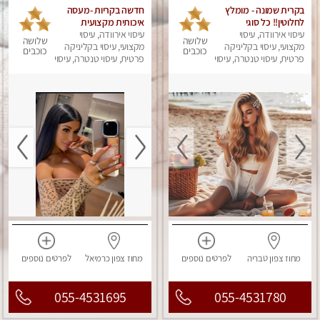
בקרית שמונה - מומלץ
חדשה בקריות -מעסה
לחלוטין!! כל סוגי
איכותית מקצועית
עיסוי אירוודה, עיסוי
העיסויים מעסה מקצועית
ומפנקת.פרטי !!!
עיסוי אירוודה, עיסוי
שלושה
שלושה
ואיכותית פרטי!!!
מקצועי, עיסוי בקליניקה
מקצועי, עיסוי בקליניקה
כוכבים
כוכבים
פרטית, עיסוי טנטרה, עיסוי
פרטית, עיסוי טנטרה, עיסוי
מפנק
מפנק
מחוז צפון
טבריה
לפרטים
נוספים
מחוז צפון
כרמיאל
לפרטים
נוספים
055-4531695
055-4531780