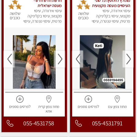
מומלץ לחלוטין!!כל סוגי
חדשה חדש חדש -
העיסויים מעסה מקצועית
מעסה ישראלית
עיסוי אירוודה, עיסוי
ואיכותית פרטי!!! בקריות
עיסוי אירוודה, עיסוי
מהממת, חדשה לגמרי
שלושה
שלושה
מקצועי, עיסוי בקליניקה
בקריות
מקצועי, עיסוי בקליניקה
כוכבים
כוכבים
פרטית, עיסוי טנטרה, עיסוי
פרטית, עיסוי טנטרה, עיסוי
מפנק
מפנק
מחוז צפון
עכו
לפרטים
נוספים
מחוז צפון
קרית
לפרטים
נוספים
אתא
055-4531758
055-4531791