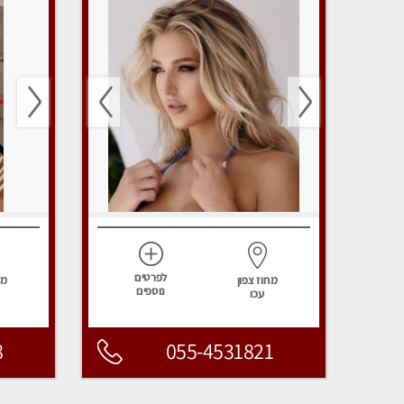
לפרטים
מחוז צפון
מח
נוספים
עכו
8
055-4531821