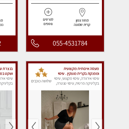
לפרטים
מחוז צפון
מח
נוספים
קרית שמונה
נצר
2
055-4531784
מעסה איכותית מקצועית
בנצרת עי
ומפנקת בקרית מוצקין . עיסוי
ושקט במק
חלומי ..... בנהריה
עיסוי אירוודה, עיסוי מקצועי, עיסוי
מאוד
עיסוי אירו
שלושה כוכבים
בקליניקה פרטית, עיסוי טנטרה,
בקליניקה 
עיסוי מפנק
עיסוי מפנ