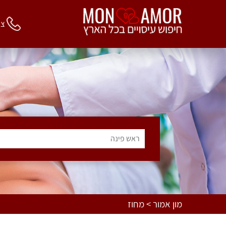
צור 
ראש פינה
מון אמור > מחוז