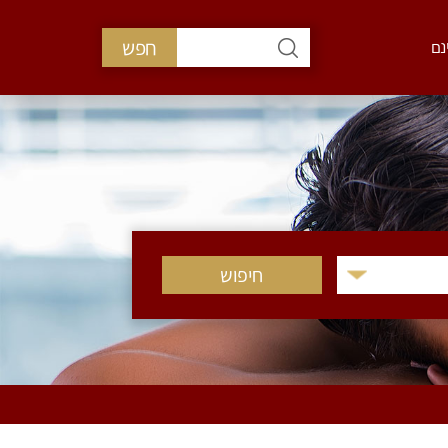
חפש
נם