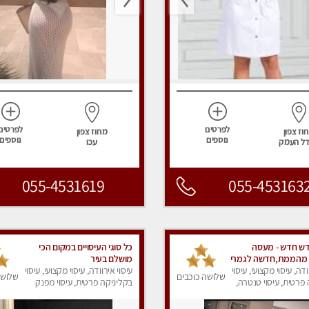
לפרטים
לפרטים
וז צפון
מחוז צפון
נוספים
נוספים
ל העמק
עכו
055-4531619
055-453163
ש חדש - מעסה
כל סוגי העיסויים במקום הכי
 מהממת,חדשה לגמרי
מושלם בעיר
ויים
ודה, עיסוי מקצועי, עיסוי
עיסוי אירוודה, עיסוי מקצועי, עיסוי
שלושה כוכבים
שלושה
פרטית, עיסוי טנטרה,
בקליניקה פרטית, עיסוי מפנק
ק