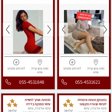
מפנק
מפנק
מחוז צפון
קרית
לפרטים
נוספים
מחוז צפון
קרית
לפרטים
נוספים
אתא
אתא
055-4531848
055-4531621
במוצקין מעסה איכותית
מזמינה אותך לחוויית
לעיסוי טנטרה מקצועי
עיסוי מפנקת בדירה
ומרגיעה
עיסוי אירוודה, עיסוי
פרטית Massage
עיסוי אירוודה, עיסוי
שלושה
שלושה