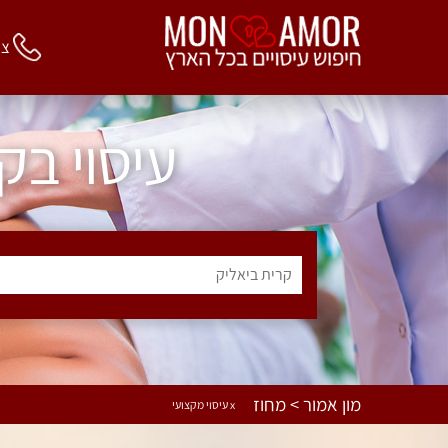
צור 
עיסוי בק
קרית ביאליק
מון אמור > מחוז
x עיסוי מקצועי