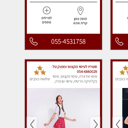
לפרטים
מחוז צפון
נוספים
קרית אתא
055-4531758
סטודיו לעיסוי מקצועי ומפנק טל-
054-4840029
עיסוי אירוודה, עיסוי מקצועי, עיסוי
 כוכבים
שלושה כוכבים
בקליניקה פרטית, עיסוי טנטרה,
עיסוי מפנק