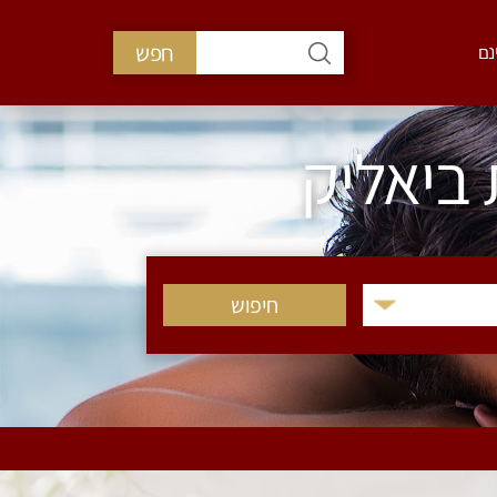
חפש
נם
 ביאליק