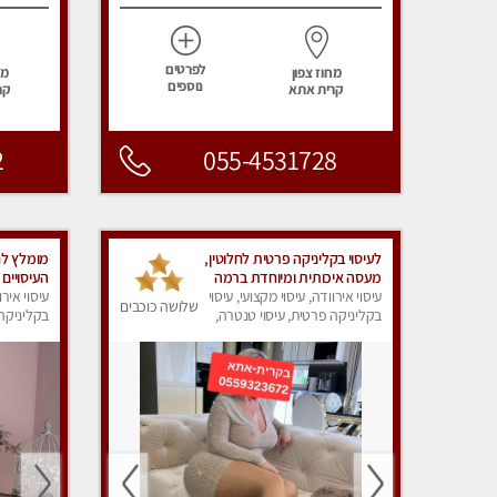
לפרטים
מחוז צפון
מח
נוספים
קרית אתא
קר
2
055-4531728
לעיסוי בקליניקה פרטית לחלוטין,
מומלץ לחל
מעסה איכותית ומיוחדת ברמה
העיסויים
גבוהה מאוד
עיסוי אירוודה, עיסוי מקצועי, עיסוי
ואיכותית 
עיסוי אירו
שלושה כוכבים
בקליניקה פרטית, עיסוי טנטרה,
בקליניקה 
עיסוי מפנק
עיסוי מפנ