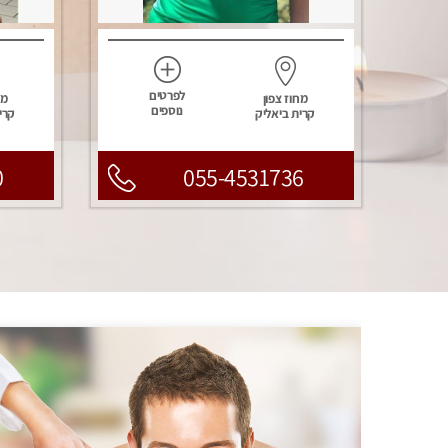
לפרטים
מחוז צפון
מח
נוספים
קרית ביאליק
קרי
0
055-4531736