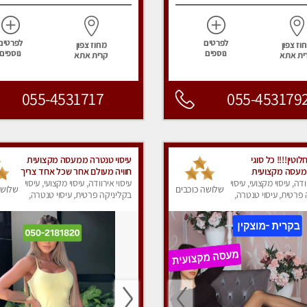
לפרטים
לפרטים
וז צפון
מחוז צפון
נוספים
נוספים
ית אתא
קרית אתא
055-4531717
055-453179
וטין!!!! כל סוגי
עיסוי טנטרה ממעסה מקצועית
 מעסה מקצועית
חוויה מעולם אחר שכל אחד צריך
פרטי!!!
ודה, עיסוי מקצועי, עיסוי
לנסות.ללא מין !!
עיסוי אירוודה, עיסוי מקצועי, עיסוי
שלושה כוכבים
שלושה
פרטית, עיסוי טנטרה,
בקליניקה פרטית, עיסוי טנטרה,
ק
עיסוי מפנק