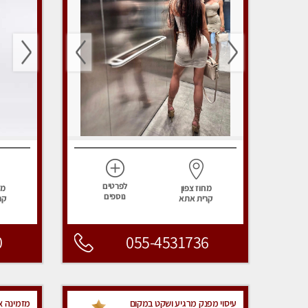
לפרטים
מחוז צפון
מח
נוספים
קרית אתא
קר
0
055-4531736
עיסוי מפנק מרגיע ושקט במקום
מזמינה או