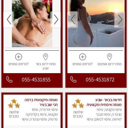
מחוז דרום
אופקים
לפרטים
נוספים
מחוז דרום
באר
לפרטים
נוספים
שבע
055-4531855
055-4531872
חדשה בבאר -שבע
מעסה מיקצועית ברמה
מעסה איכותית מקצועית
הכי טוב בעיר
ומפנקת
עיסוי מקצועי, עיסוי
עיסוי אירוודה, עיסוי
שלושה
שלושה
טנטרה, עיסוי מגבר
מקצועי, עיסוי בקליניקה
כוכבים
כוכבים
לאישה, עיסוי לנשים, עיסוי
פרטית, עיסוי טנטרה, עיסוי
מפנק
לנשים