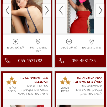
מחוז מרכז
בת ים
לפרטים
נוספים
מחוז מרכז
ראשון
לפרטים
נוספים
לציון
055-4531782
055-4531735
מפנק אם חום ואהבה
מעסה מיקצועית ברמה
מומלץ בחום למי שרוצה
הכי טוב בעיר
עיסוי מקצועי, עיסוי
להירגע- מומלץ לחלוטין!
עיסוי אירוודה, עיסוי
שלושה
שלושה
פרטי!
בקליניקה פרטית, עיסוי
מקצועי, עיסוי בקליניקה
כוכבים
כוכבים
לנשים, עיסוי מפנק
פרטית, עיסוי טנטרה, עיסוי
לנשים