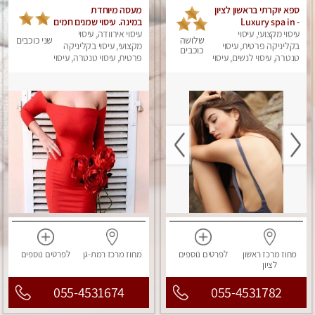
ספא יוקרתי בראשון לציון
מעסה מיוחדת
- Luxury spa in
במינה. עיסוי שמנים חמים
Rishon Lezion
עיסוי מקצועי, עיסוי
עיסוי אירוודה, עיסוי
שלושה
שני כוכבים
בקליניקה פרטית, עיסוי
מקצועי, עיסוי בקליניקה
כוכבים
טנטרה, עיסוי לנשים, עיסוי
פרטית, עיסוי טנטרה, עיסוי
מפנק
מגבר לאישה, עיסוי לנשים
מחוז מרכז
ראשון
לפרטים
נוספים
מחוז מרכז
רמת-גן
לפרטים
נוספים
לציון
055-4531674
055-4531782