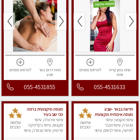
מחוז צפון
קרית
לפרטים
נוספים
מחוז דרום
באר
לפרטים
נוספים
אתא
שבע
055-4531855
055-4531633
חדשה בבאר -שבע
מעסה מיקצועית ברמה
מעסה איכותית מקצועית
הכי טוב בעיר
ומפנקת
עיסוי מקצועי, עיסוי
עיסוי אירוודה, עיסוי
שלושה
שלושה
טנטרה, עיסוי מגבר
מקצועי, עיסוי בקליניקה
כוכבים
כוכבים
לאישה, עיסוי לנשים, עיסוי
פרטית, עיסוי טנטרה, עיסוי
מפנק
לנשים