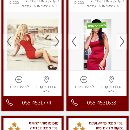
פרטי!!! מוזמן לחוויה
מקצועי, עיסוי בקליניקה
מקצועי, עיסוי בקליניקה
כוכבים
כוכבים
בלתי נשכחת!!
פרטית, עיסוי טנטרה, עיסוי
פרטית, עיסוי טנטרה, עיסוי
לנשים, עיסוי מפנק
מפנק
מחוז צפון
קרית
לפרטים
נוספים
מחוז צפון
קרית
לפרטים
נוספים
אתא
אתא
055-4531774
055-4531633
עיסוי מפנק מרגיע ושקט
מזמינה אותך לחוויית
במקום מדהים עיסוי
עיסוי מפנקת בדירה