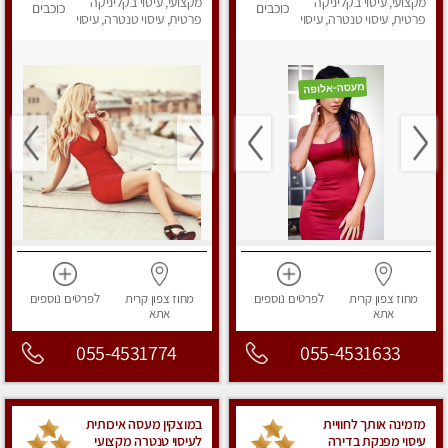
פרטי!!! מוזמן לחוויה
מקצועי, עיסוי בקליניקה
מקצועי, עיסוי בקליניקה
כוכבים
כוכבים
בלתי נשכחת!!
פרטית, עיסוי טנטרה, עיסוי
פרטית, עיסוי טנטרה, עיסוי
לנשים, עיסוי מפנק
מפנק
מחוז צפון
קרית
לפרטים
נוספים
מחוז צפון
קרית
לפרטים
נוספים
אתא
אתא
055-4531774
055-4531633
מזמינה אותך לחוויית
במוצקין מעסה איכותית
עיסוי מפנקת בדירה
לעיסוי טנטרה מקצועי