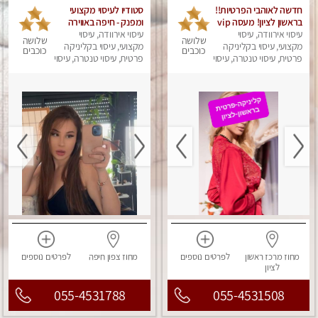
חדשה לאוהבי הפרטיות!!
סטודיו לעיסוי מקצועי
בראשון לציון! מעסה vip
ומפנק - חיפה באווירה
עיסוי אירוודה, עיסוי
מפנקת בקליניקה פרטית
נעימה ושקטה
עיסוי אירוודה, עיסוי
שלושה
שלושה
מקצועי, עיסוי בקליניקה
לחלוטין!!! לבד! לרציניים
מקצועי, עיסוי בקליניקה
כוכבים
כוכבים
בלבד! מומלץ!
פרטית, עיסוי טנטרה, עיסוי
פרטית, עיסוי טנטרה, עיסוי
מגבר לגבר, עיסוי מפנק
מגבר לגבר, עיסוי מפנק
מחוז מרכז
ראשון
לפרטים
נוספים
מחוז צפון
חיפה
לפרטים
נוספים
לציון
055-4531788
055-4531508