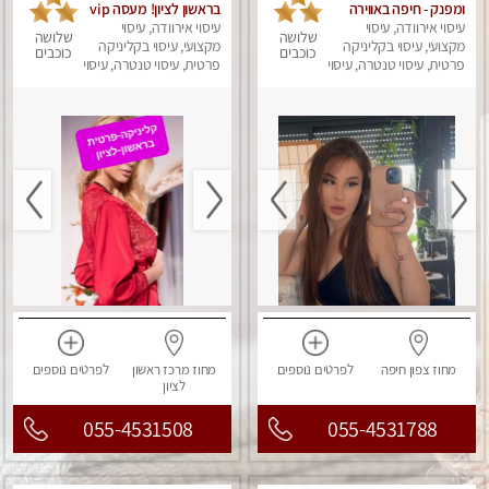
ומפנק - חיפה באווירה
בראשון לציון! מעסה vip
נעימה ושקטה
עיסוי אירוודה, עיסוי
עיסוי אירוודה, עיסוי
מפנקת בקליניקה פרטית
שלושה
שלושה
מקצועי, עיסוי בקליניקה
מקצועי, עיסוי בקליניקה
לחלוטין!!! לבד! לרציניים
כוכבים
כוכבים
פרטית, עיסוי טנטרה, עיסוי
בלבד! מומלץ!
פרטית, עיסוי טנטרה, עיסוי
מגבר לגבר, עיסוי מפנק
מגבר לגבר, עיסוי מפנק
מחוז צפון
חיפה
לפרטים
נוספים
מחוז מרכז
ראשון
לפרטים
נוספים
לציון
055-4531508
055-4531788