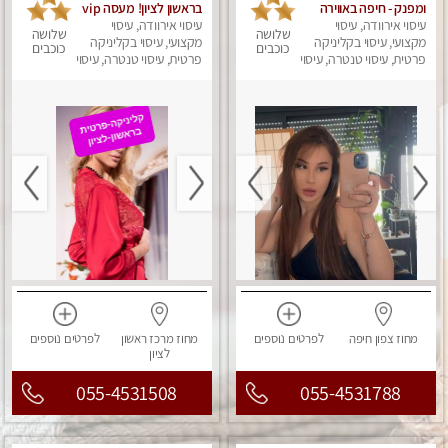
ומפנק - חיפה באווירה
בראשון לציון! מעסה vip
נעימה ושקטה
עיסוי אירוודה, עיסוי
עיסוי אירוודה, עיסוי
מפנקת בקליניקה פרטית
שלושה
שלושה
מקצועי, עיסוי בקליניקה
מקצועי, עיסוי בקליניקה
לחלוטין!!! לבד! לרציניים
כוכבים
כוכבים
פרטית, עיסוי טנטרה, עיסוי
בלבד! מומלץ!
פרטית, עיסוי טנטרה, עיסוי
מגבר לגבר, עיסוי מפנק
מגבר לגבר, עיסוי מפנק
מחוז צפון
חיפה
לפרטים
נוספים
מחוז מרכז
ראשון
לפרטים
נוספים
לציון
055-4531508
055-4531788