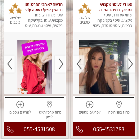
סטודיו לעיסוי מקצועי
חדשה לאוהבי הפרטיות!!
ומפנק - חיפה באווירה
בראשון לציון! מעסה vip
נעימה ושקטה
עיסוי אירוודה, עיסוי
עיסוי אירוודה, עיסוי
מפנקת בקליניקה פרטית
שלושה
שלושה
מקצועי, עיסוי בקליניקה
מקצועי, עיסוי בקליניקה
לחלוטין!!! לבד! לרציניים
כוכבים
כוכבים
פרטית, עיסוי טנטרה, עיסוי
בלבד! מומלץ!
פרטית, עיסוי טנטרה, עיסוי
מגבר לגבר, עיסוי מפנק
מגבר לגבר, עיסוי מפנק
מחוז צפון
חיפה
לפרטים
נוספים
מחוז מרכז
ראשון
לפרטים
נוספים
לציון
055-4531508
055-4531788