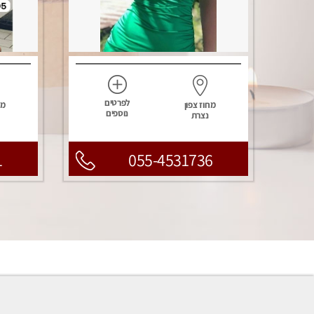
לפרטים
מחוז צפון
מח
נוספים
נצרת
1
055-4531736