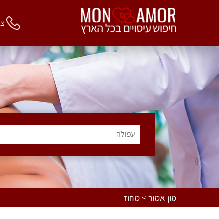
צור 
עפולה
מון אמור > מחוז