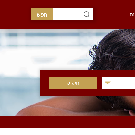
חפש
נם