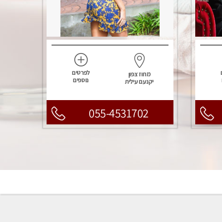
לפרטים
מחוז צפון
נוספים
יקנעם עילית
055-4531702