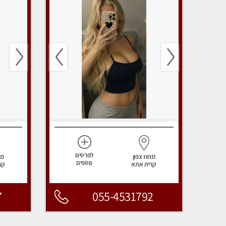
לפרטים
מחוז צפון
מח
נוספים
קרית אתא
קר
7
055-4531792