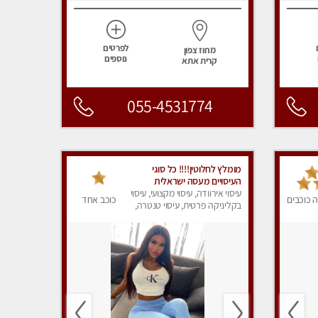
לפרטים
מחוז צפון
נוספים
קרית אתא
055-4531774
מומלץ לחלוטין!!!! כל סוגי
העיסויים מעסה ישראלית
מהממת, מקצועית ואיכותית
עיסוי אירוודה, עיסוי מקצועי, עיסוי
 כוכבים
כוכב אחד
פרטי!!!לא עונה לחסוי
בקליניקה פרטית, עיסוי טנטרה,
עיסוי מפנק