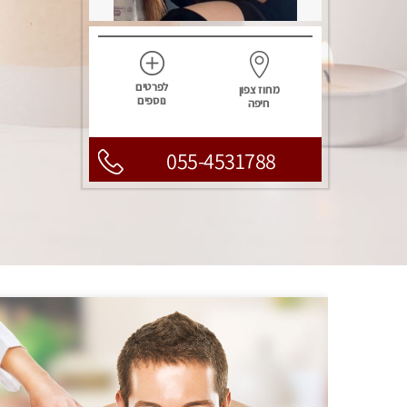
לפרטים
מחוז צפון
נוספים
חיפה
055-4531788