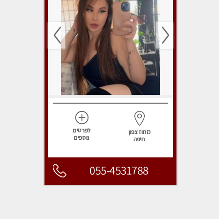
לפרטים
מחוז צפון
נוספים
חיפה
055-4531788