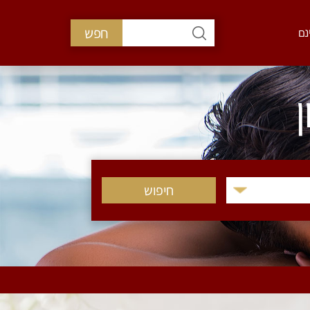
חפש
נם