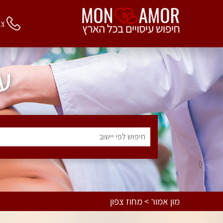
צור 
ע
חיפוש לפי יישוב
מון אמור > מחוז צפון