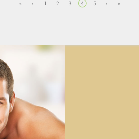
»
›
1
2
3
4
5
‹
«