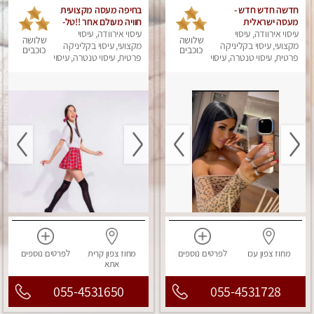
חדשה חדש חדש -
בחיפה מעסה מקצועית
מעסה ישראלית
חוויה מעולם אחר !!טל-
עיסוי אירוודה, עיסוי
מהממת,חדשה לגמרי
0544840029
עיסוי אירוודה, עיסוי
שלושה
שלושה
מקצועי, עיסוי בקליניקה
בחיפה בת 30. לא עונה
מקצועי, עיסוי בקליניקה
כוכבים
כוכבים
לחסויים
פרטית, עיסוי טנטרה, עיסוי
פרטית, עיסוי טנטרה, עיסוי
מפנק
מפנק
מחוז צפון
עכו
לפרטים
נוספים
מחוז צפון
קרית
לפרטים
נוספים
אתא
055-4531650
055-4531728