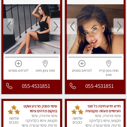
מחוז צפון
קרית
לפרטים
נוספים
מחוז צפון
חיפה
לפרטים
נוספים
אתא
055-4531851
055-4531851
חדש חדש חיפה כל סוגי
עיסוי מפנק מרגיע ושקט
העיסויים מעסה מקצועית
במקום מדהים עיסוי
ואיכותית פרטי!!!
עיסוי אירוודה, עיסוי
עיסוי אירוודה, עיסוי
מושקע מאוד לכל שרירי
שלושה
שלושה
מקצועי, עיסוי בקליניקה
מקצועי, עיסוי בקליניקה
הגוף...מומלץ!! פרטי !!+
כוכבים
כוכבים
פרטית, עיסוי טנטרה, עיסוי
לזוגות
פרטית, עיסוי טנטרה, עיסוי