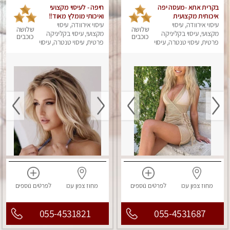
בקרית אתא -מעסה יפה
חיפה - לעיסוי מקצועי
איכותית מקצועית
ואיכותי מומלץ מאוד!!
עיסוי אירוודה, עיסוי
ומפנקת מאוד פרטי
עיסוי אירוודה, עיסוי
ממתינה לך שתגיע
שלושה
שלושה
מומלץ בחום
מקצועי, עיסוי בקליניקה
מקצועי, עיסוי בקליניקה
בחיפה מעסה פרטית בוא
כוכבים
כוכבים
פרטית, עיסוי טנטרה, עיסוי
ותבין מזה עיסוי מפנק …
פרטית, עיסוי טנטרה, עיסוי
מפנק
מפנק
❤️
מחוז צפון
עכו
לפרטים
נוספים
מחוז צפון
עכו
לפרטים
נוספים
055-4531821
055-4531687