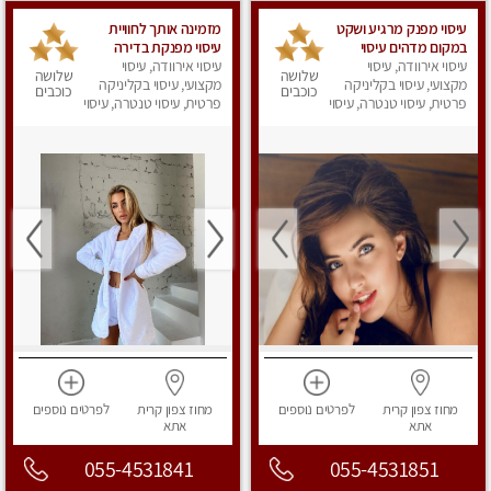
עיסוי מפנק מרגיע ושקט
מזמינה אותך לחוויית
במקום מדהים עיסוי
עיסוי מפנקת בדירה
מושקע מאוד
עיסוי אירוודה, עיסוי
פרטית Massage
עיסוי אירוודה, עיסוי
שלושה
שלושה
מקצועי, עיסוי בקליניקה
מקצועי, עיסוי בקליניקה
כוכבים
כוכבים
פרטית, עיסוי טנטרה, עיסוי
פרטית, עיסוי טנטרה, עיסוי
מפנק
מפנק
מחוז צפון
קרית
לפרטים
נוספים
מחוז צפון
קרית
לפרטים
נוספים
אתא
אתא
055-4531841
055-4531851