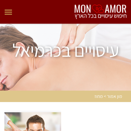
עיסויים בכרמיאל
מון אמור > מחוז