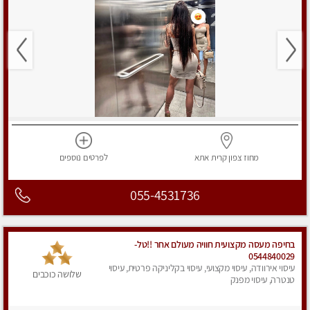
מחוז צפון
קרית אתא
לפרטים
נוספים
055-4531736
בחיפה מעסה מקצועית חוויה מעולם אחר !!טל-
0544840029
עיסוי אירוודה, עיסוי מקצועי, עיסוי בקליניקה פרטית, עיסוי
שלושה כוכבים
טנטרה, עיסוי מפנק