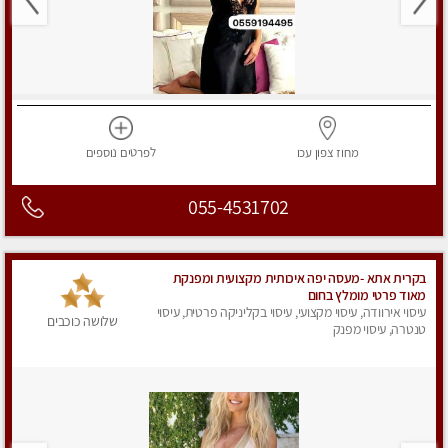
מחוז צפון
עכו
לפרטים
נוספים
055-4531702
בקרית אתא -מעסה יפה איכותית מקצועית ומפנקת
מאוד פרטי מומלץ בחום
עיסוי אירוודה, עיסוי מקצועי, עיסוי בקליניקה פרטית, עיסוי
שלושה כוכבים
טנטרה, עיסוי מפנק