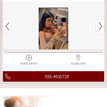
מחוז צפון
עכו
לפרטים
נוספים
055-4531728