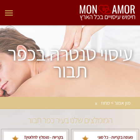
עיסוי טנטרה בכפר
תבור
מון אמור > מחוז
x
המומלצים שלנו בעיר כפר תבור
מעסה בקריות - כל סוגי
בקריות - מומלץ לחלוטין!!