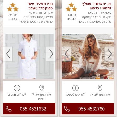
בקרית שמונה - מומלץ
בנצרת עילית -עיסוי
לחלוטין!! כל סוגי
מפנק מרגיע ושקט
עיסוי אירוודה, עיסוי
העיסויים מעסה מקצועית
עיסוי אירוודה, עיסוי
במקום מדהים עיסוי
שלושה
שלושה
ואיכותית פרטי!!!
מקצועי, עיסוי בקליניקה
מושקע מאוד
מקצועי, עיסוי בקליניקה
כוכבים
כוכבים
פרטית, עיסוי טנטרה, עיסוי
פרטית, עיסוי טנטרה, עיסוי
מפנק
מפנק
מחוז צפון
טבריה
לפרטים
נוספים
מחוז צפון
מגדל
לפרטים
נוספים
העמק
055-4531632
055-4531780