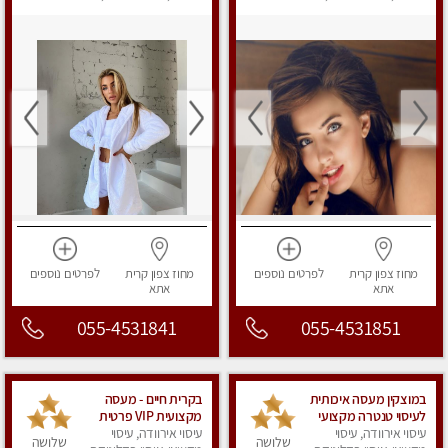
מפנק
מפנק
מחוז צפון
קרית
לפרטים
נוספים
מחוז צפון
קרית
לפרטים
נוספים
אתא
אתא
055-4531841
055-4531851
במוצקין מעסה איכותית
בקרית חיים - מעסה
לעיסוי טנטרה מקצועי
מקצועית VIP פרטית
ומרגיעה
עיסוי אירוודה, עיסוי
עיסוי אירוודה, עיסוי
ומיוחדת בחיפה מומלץ
שלושה
שלושה