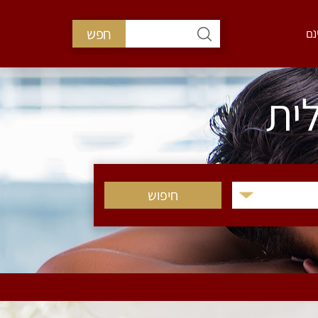
חפש
נם
לית