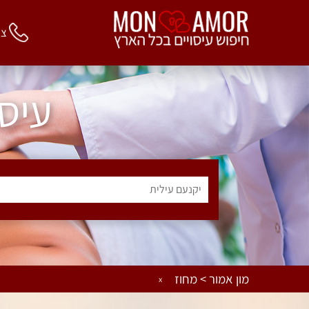
צור 
עיסו
יקנעם עילית
מון אמור > מחוז
x