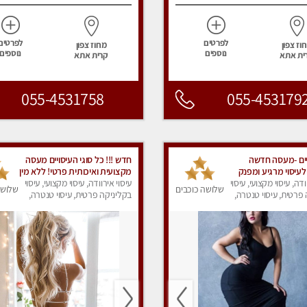
לפרטים
לפרטים
וז צפון
מחוז צפון
נוספים
נוספים
ית אתא
קרית אתא
055-4531758
055-453179
ים -מעסה חדשה
חדש !!! כל סוגי העיסויים מעסה
לעיסוי מרגיע ומפנק
מקצועית ואיכותית פרטי! ללא מין
לץ לחלוטין! פרטי! ​​​​​​
ודה, עיסוי מקצועי, עיסוי
!!!
עיסוי אירוודה, עיסוי מקצועי, עיסוי
שלושה כוכבים
שלושה
Highly reco
פרטית, עיסוי טנטרה,
בקליניקה פרטית, עיסוי טנטרה,
ק
עיסוי מפנק