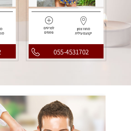
לפרטים
מחוז צפון
מח
נוספים
יקנעם עילית
מגד
2
055-4531702