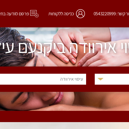
קשר: 0543220999
כניסה ללקוחות
פרסם מודעה בחי
י אירוודה ביקנעם עי
עיסוי אירוודה