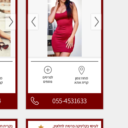
לפרטים
מחוז צפון
מח
נוספים
קרית אתא
קר
4
055-4531633
לעיסוי בקליניקה פרטית לחלוטין,
בקרית חי