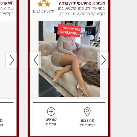
מעסה איכותית ומיוחדת ברמה
VIP פר
גבוהה מאוד
עיסוי אירוודה, עיסוי מקצועי, עיסוי
מומלץ מא
עיסוי אירו
שלושה כוכבים
בקליניקה פרטית, עיסוי טנטרה,
בקליניקה 
עיסוי מפנק
עיסוי מפנ
לפרטים
מחוז צפון
מח
נוספים
קרית אתא
קר