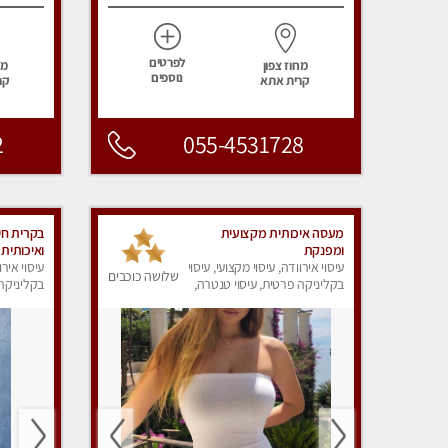
לפרטים
מחוז צפון
מח
נוספים
קרית אתא
קר
2
055-4531728
מעסה איכותית מקצועית
בקרית חי
ומפנקת
ואיכותית 
עיסוי אירוודה, עיסוי מקצועי, עיסוי
VIP-מומ
עיסוי אירו
שלושה כוכבים
בקליניקה פרטית, עיסוי טנטרה,
mmended
בקליניקה 
עיסוי מפנק
עיסוי מפנ