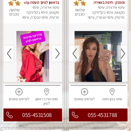
ומפנק - חיפה באווירה
בראשון לציון! מעסה vip
נעימה ושקטה
עיסוי אירוודה, עיסוי
עיסוי אירוודה, עיסוי
מפנקת בקליניקה פרטית
שלושה
שלושה
מקצועי, עיסוי בקליניקה
מקצועי, עיסוי בקליניקה
לחלוטין!!! לבד! לרציניים
כוכבים
כוכבים
פרטית, עיסוי טנטרה, עיסוי
בלבד! מומלץ!
פרטית, עיסוי טנטרה, עיסוי
מגבר לגבר, עיסוי מפנק
מגבר לגבר, עיסוי מפנק
מחוז צפון
חיפה
לפרטים
נוספים
מחוז מרכז
ראשון
לפרטים
נוספים
לציון
055-4531508
055-4531788