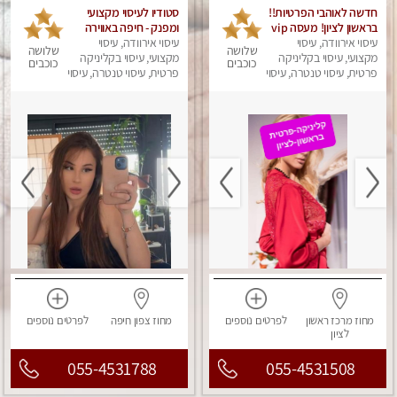
חדשה לאוהבי הפרטיות!!
סטודיו לעיסוי מקצועי
בראשון לציון! מעסה vip
ומפנק - חיפה באווירה
עיסוי אירוודה, עיסוי
מפנקת בקליניקה פרטית
נעימה ושקטה
עיסוי אירוודה, עיסוי
שלושה
שלושה
מקצועי, עיסוי בקליניקה
לחלוטין!!! לבד! לרציניים
מקצועי, עיסוי בקליניקה
כוכבים
כוכבים
בלבד! מומלץ!
פרטית, עיסוי טנטרה, עיסוי
פרטית, עיסוי טנטרה, עיסוי
מגבר לגבר, עיסוי מפנק
מגבר לגבר, עיסוי מפנק
מחוז מרכז
ראשון
לפרטים
נוספים
מחוז צפון
חיפה
לפרטים
נוספים
לציון
055-4531788
055-4531508