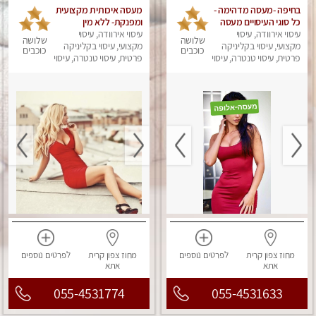
בחיפה -מעסה מדהימה -
מעסה איכותית מקצועית
כל סוגי העיסויים מעסה
ומפנקת- ללא מין
עיסוי אירוודה, עיסוי
מקצועית ואיכותית
עיסוי אירוודה, עיסוי
שלושה
שלושה
פרטי!!! מוזמן לחוויה
מקצועי, עיסוי בקליניקה
מקצועי, עיסוי בקליניקה
כוכבים
כוכבים
בלתי נשכחת!!
פרטית, עיסוי טנטרה, עיסוי
פרטית, עיסוי טנטרה, עיסוי
לנשים, עיסוי מפנק
מפנק
מחוז צפון
קרית
לפרטים
נוספים
מחוז צפון
קרית
לפרטים
נוספים
אתא
אתא
055-4531774
055-4531633