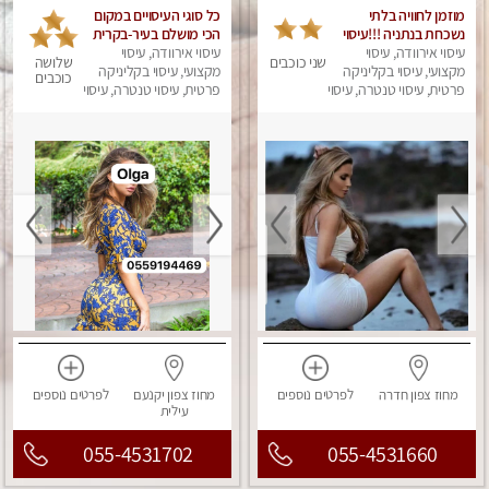
מוזמן לחוויה בלתי
כל סוגי העיסויים במקום
נשכחת בנתניה !!!עיסוי
הכי מושלם בעיר-בקרית
עיסוי אירוודה, עיסוי
מפנק ביותר במקום פרטי
ביאליק
עיסוי אירוודה, עיסוי
שני כוכבים
שלושה
לחלוטין!
מקצועי, עיסוי בקליניקה
מקצועי, עיסוי בקליניקה
כוכבים
פרטית, עיסוי טנטרה, עיסוי
פרטית, עיסוי טנטרה, עיסוי
מפנק
מפנק
מחוז צפון
חדרה
לפרטים
נוספים
מחוז צפון
יקנעם
לפרטים
נוספים
עילית
055-4531702
055-4531660