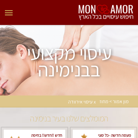
עיסוי מקצועי
בבנימינה
מון אמור > מחוז
x עיסוי אירוודה
המומלצים שלנו בעיר בנימינה
מעסה חדשה -כל סוגי
חדש !!חדש!! בחיפה