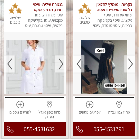
בקריות - מומלץ לחלוטין!!
בנצרת עילית -עיסוי
כל סוגי העיסויים מעסה
מפנק מרגיע ושקט
עיסוי אירוודה, עיסוי
מקצועית ואיכותית
עיסוי אירוודה, עיסוי
במקום מדהים עיסוי
שלושה
שלושה
פרטי!!!
מקצועי, עיסוי בקליניקה
מושקע מאוד
מקצועי, עיסוי בקליניקה
כוכבים
כוכבים
פרטית, עיסוי טנטרה, עיסוי
פרטית, עיסוי טנטרה, עיסוי
מפנק
מפנק
מחוז צפון
נצרת
לפרטים
נוספים
מחוז צפון
מגדל
לפרטים
נוספים
העמק
055-4531632
055-4531791