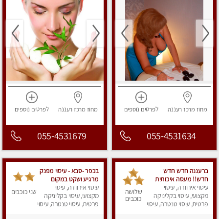
מחוז מרכז
רעננה
לפרטים
נוספים
מחוז מרכז
רעננה
לפרטים
נוספים
055-4531679
055-4531634
ברעננה חדש חדש
בכפר -סבא - עיסוי מפנק
חדש!! מעסה איכותית
מרגיע ושקט במקום
עיסוי אירוודה, עיסוי
ומקצועית - highly
עיסוי אירוודה, עיסוי
מדהים עיסוי מושקע
שלושה
שני כוכבים
מקצועי, עיסוי בקליניקה
recommended..new
מאוד
מקצועי, עיסוי בקליניקה
כוכבים
in the city
פרטית, עיסוי טנטרה, עיסוי
פרטית, עיסוי טנטרה, עיסוי
מפנק
מפנק