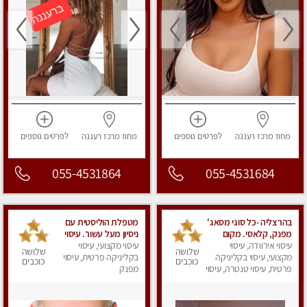
מחוז מרכז
רעננה
לפרטים
נוספים
מחוז מרכז
רעננה
לפרטים
נוספים
055-4531864
055-4531684
בהרצליה -כל סוגי מסאג'
מטפלת הוליסטית עם
מפנק, קלאסי. מקום
ניסיון מעל עשור. עיסוי
פרטי
עיסוי אירוודה, עיסוי
עיסוי מקצועי, עיסוי
הוליסטי לגוף ולנשמה עם
שלושה
שלושה
מקצועי, עיסוי בקליניקה
שמנים חמים מתאים:
בקליניקה פרטית, עיסוי
כוכבים
כוכבים
פרטית, עיסוי טנטרה, עיסוי
מפנק
לגברים/נשים ונשים
מפנק
בהריון . ומקצועית ברמה
גבוהה