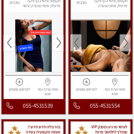
מקצועי, עיסוי בקליניקה
מקצועי, עיסוי בקליניקה
לחלוטין! פרטי! ​​​​​​ Highly
כוכבים
כוכבים
פרטית, עיסוי טנטרה
recommended
פרטית, עיסוי טנטרה, עיסוי
מפנק
מחוז מרכז
כפר
לפרטים
נוספים
מחוז מרכז
כפר
לפרטים
נוספים
סבא
סבא
055-4531539
055-4531554
לעיסוי מרגיע ומפנק VIP-
בהרצליה חדש חדש !!
מומלץ לחלוטין! פרטי! ​​​​​​
מעסה מקצועית צעירה