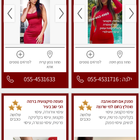
מחוז צפון
חיפה
לפרטים
נוספים
מחוז צפון
קרית
לפרטים
נוספים
אתא
ילנה : 055-4531716
055-4531633
מפנק אם חום ואהבה
מעסה מיקצועית ברמה
מומלץ בחום למי שרוצה
הכי טוב בעיר
עיסוי מקצועי, עיסוי
להירגע- מומלץ לחלוטין!
עיסוי אירוודה, עיסוי
שלושה
שלושה
פרטי!
בקליניקה פרטית, עיסוי
מקצועי, עיסוי בקליניקה
כוכבים
כוכבים
לנשים, עיסוי מפנק
פרטית, עיסוי טנטרה, עיסוי
לנשים