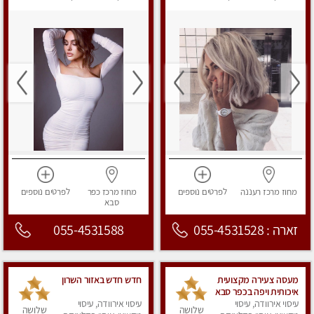
מפנק
מפנק
מחוז מרכז
רעננה
לפרטים
נוספים
מחוז מרכז
כפר
לפרטים
נוספים
סבא
זארה : 055-4531528
055-4531588
מעסה צעירה מקצועית
חדש חדש באזור השרון
איכותית ויפה בכפר סבא
עיסוי אירוודה, עיסוי
עיסוי אירוודה, עיסוי
שלושה
שלושה