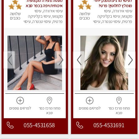
לעיסוי מרגיע ומפנק VIP-
מעסה צעירה מקצועית
מומלץ לחלוטין! פרטי! ​​​​​​
איכותית ויפה בכפר סבא
עיסוי אירוודה, עיסוי
Highly recommended
עיסוי אירוודה, עיסוי
שלושה
שלושה
מקצועי, עיסוי בקליניקה
מקצועי, עיסוי בקליניקה
כוכבים
כוכבים
פרטית, עיסוי טנטרה, עיסוי
פרטית, עיסוי טנטרה, עיסוי
מפנק
מפנק
מחוז מרכז
כפר
לפרטים
נוספים
מחוז מרכז
כפר
לפרטים
נוספים
סבא
סבא
055-4531658
055-4531691