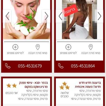
מחוז מרכז
רעננה
לפרטים
נוספים
מחוז מרכז
רעננה
לפרטים
נוספים
055-4531679
055-4531864
ברעננה חדש חדש
בכפר -סבא - עיסוי מפנק
חדש!! מעסה איכותית
מרגיע ושקט במקום
עיסוי אירוודה, עיסוי
ומקצועית - highly
עיסוי אירוודה, עיסוי
מדהים עיסוי מושקע
שלושה
שני כוכבים
מקצועי, עיסוי בקליניקה
recommended..new
מאוד
מקצועי, עיסוי בקליניקה
כוכבים
in the city
פרטית, עיסוי טנטרה, עיסוי
פרטית, עיסוי טנטרה, עיסוי
מפנק
מפנק