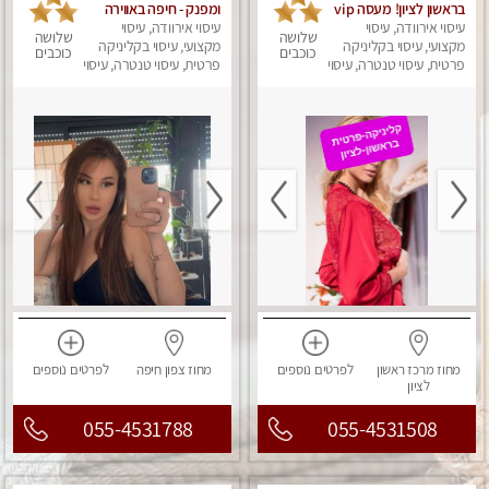
בראשון לציון! מעסה vip
ומפנק - חיפה באווירה
עיסוי אירוודה, עיסוי
מפנקת בקליניקה פרטית
נעימה ושקטה
עיסוי אירוודה, עיסוי
שלושה
שלושה
מקצועי, עיסוי בקליניקה
לחלוטין!!! לבד! לרציניים
מקצועי, עיסוי בקליניקה
כוכבים
כוכבים
בלבד! מומלץ!
פרטית, עיסוי טנטרה, עיסוי
פרטית, עיסוי טנטרה, עיסוי
מגבר לגבר, עיסוי מפנק
מגבר לגבר, עיסוי מפנק
מחוז מרכז
ראשון
לפרטים
נוספים
מחוז צפון
חיפה
לפרטים
נוספים
לציון
055-4531788
055-4531508