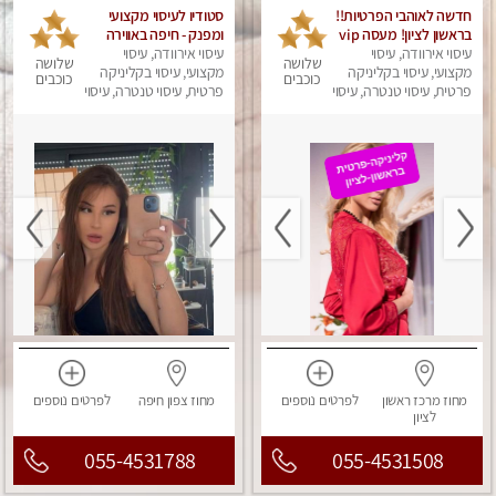
חדשה לאוהבי הפרטיות!!
סטודיו לעיסוי מקצועי
בראשון לציון! מעסה vip
ומפנק - חיפה באווירה
עיסוי אירוודה, עיסוי
מפנקת בקליניקה פרטית
נעימה ושקטה
עיסוי אירוודה, עיסוי
שלושה
שלושה
מקצועי, עיסוי בקליניקה
לחלוטין!!! לבד! לרציניים
מקצועי, עיסוי בקליניקה
כוכבים
כוכבים
בלבד! מומלץ!
פרטית, עיסוי טנטרה, עיסוי
פרטית, עיסוי טנטרה, עיסוי
מגבר לגבר, עיסוי מפנק
מגבר לגבר, עיסוי מפנק
מחוז מרכז
ראשון
לפרטים
נוספים
מחוז צפון
חיפה
לפרטים
נוספים
לציון
055-4531788
055-4531508