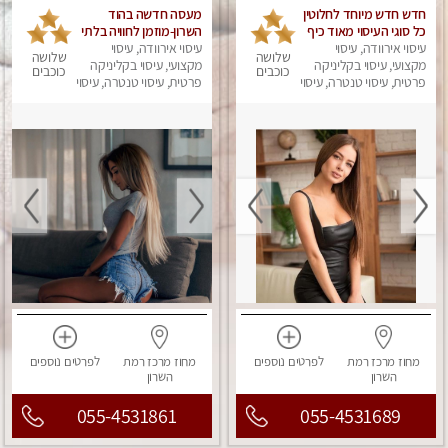
חדש חדש מיוחד לחלוטין
מעסה חדשה בהוד
כל סוגי העיסוי מאוד כיף
השרון-מוזמן לחוויה בלתי
עיסוי אירוודה, עיסוי
עיסוי אירוודה, עיסוי
נשכחת!!!עיסוי מפנק
שלושה
שלושה
מקצועי, עיסוי בקליניקה
ביותר במקום פרטי
מקצועי, עיסוי בקליניקה
כוכבים
כוכבים
פרטית, עיסוי טנטרה, עיסוי
לחלוטין
פרטית, עיסוי טנטרה, עיסוי
מפנק
מפנק
מחוז מרכז
רמת
לפרטים
נוספים
מחוז מרכז
רמת
לפרטים
נוספים
השרון
השרון
055-4531861
055-4531689