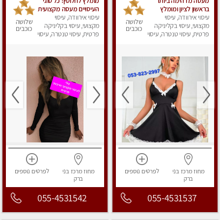
מעסה מדהימה ביותר
מומלץ לחלוטין! כל סוגי
בראשון לציון ומומלץ
העיסויים מעסה מקצועית
עיסוי אירוודה, עיסוי
לחלוטין! פרטי! ​​​​​​ Highly
ואיכותית פרטי!!!
עיסוי אירוודה, עיסוי
שלושה
שלושה
recommended
מקצועי, עיסוי בקליניקה
מקצועי, עיסוי בקליניקה
כוכבים
כוכבים
פרטית, עיסוי טנטרה, עיסוי
פרטית, עיסוי טנטרה, עיסוי
מפנק
מפנק
מחוז מרכז
בני
לפרטים
נוספים
מחוז מרכז
בני
לפרטים
נוספים
ברק
ברק
055-4531542
055-4531537