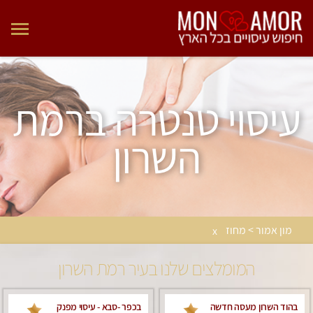
עיסוי טנטרה ברמת
השרון
מון אמור > מחוז
x
המומלצים שלנו בעיר רמת השרון
בהוד השרון מעסה חדשה
בכפר -סבא - עיסוי מפנק