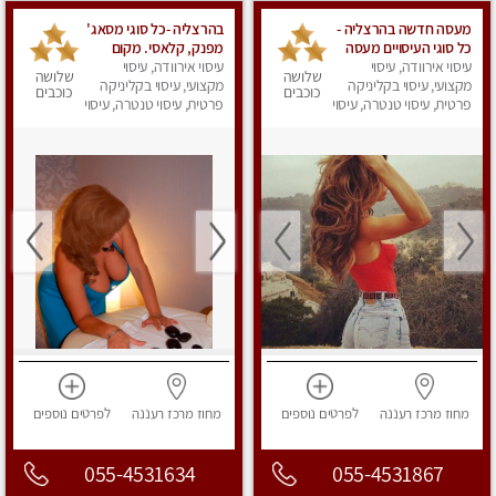
מעסה חדשה בהרצליה -
בהרצליה -כל סוגי מסאג'
כל סוגי העיסויים מעסה
מפנק, קלאסי. מקום
עיסוי אירוודה, עיסוי
מקצועית ואיכותית
פרטי
עיסוי אירוודה, עיסוי
שלושה
שלושה
מקצועי, עיסוי בקליניקה
פרטי!!!מומלץ לחלוטין!!
מקצועי, עיסוי בקליניקה
כוכבים
כוכבים
אירוח ברמה אחרת
פרטית, עיסוי טנטרה, עיסוי
פרטית, עיסוי טנטרה, עיסוי
מפנק
...כולל שתיה חמה/קרה
מפנק
+ בקבוק מים
מחוז מרכז
רעננה
לפרטים
נוספים
מחוז מרכז
רעננה
לפרטים
נוספים
055-4531634
055-4531867