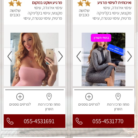
ואיכותית לעיסוי מרגיע
מרגיע ושקט במקום
ומפנק VIP-מומלץ
עיסוי אירוודה, עיסוי
עיסוי אירוודה, עיסוי
מדהים עיסוי מושקע
שלושה
שלושה
מקצועי, עיסוי בקליניקה
לחלוטין! פרטי! ​​​​​​ Highly
מאוד
מקצועי, עיסוי בקליניקה
כוכבים
כוכבים
recommended
פרטית, עיסוי טנטרה, עיסוי
פרטית, עיסוי טנטרה, עיסוי
מפנק
מפנק
מחוז מרכז
רמת
לפרטים
נוספים
מחוז מרכז
רמת
לפרטים
נוספים
השרון
השרון
055-4531691
055-4531770