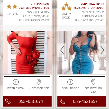
חדשה בבאר -שבע
מעסה מיוחדת
מעסה איכותית מקצועית
במינה. עיסוי שמנים חמים
ומפנקת
עיסוי מקצועי, עיסוי
עיסוי אירוודה, עיסוי
שלושה
שני כוכבים
טנטרה, עיסוי מגבר
מקצועי, עיסוי בקליניקה
כוכבים
לאישה, עיסוי לנשים, עיסוי
פרטית, עיסוי טנטרה, עיסוי
מפנק
מגבר לאישה, עיסוי לנשים
מחוז דרום
באר
לפרטים
נוספים
מחוז מרכז
רמת-גן
לפרטים
נוספים
שבע
055-4531674
055-4531657