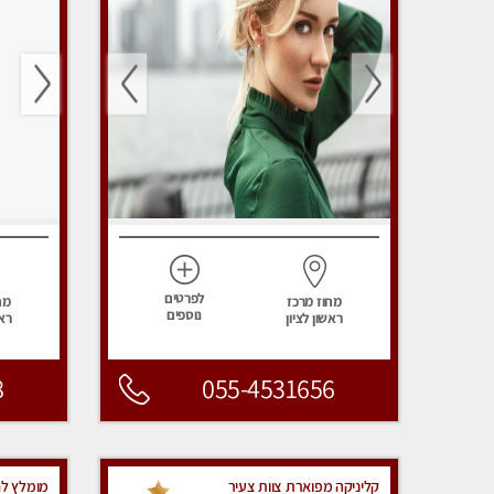
לפרטים
מחוז מרכז
מח
נוספים
ראשון לציון
ראש
8
055-4531656
קליניקה מפוארת צוות צעיר
מומלץ לחל