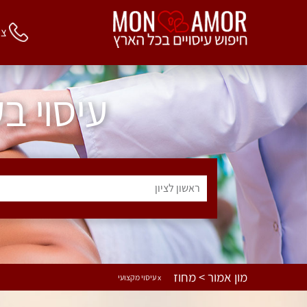
צור 
עיסוי ב
ראשון לציון
מון אמור > מחוז
x עיסוי מקצועי