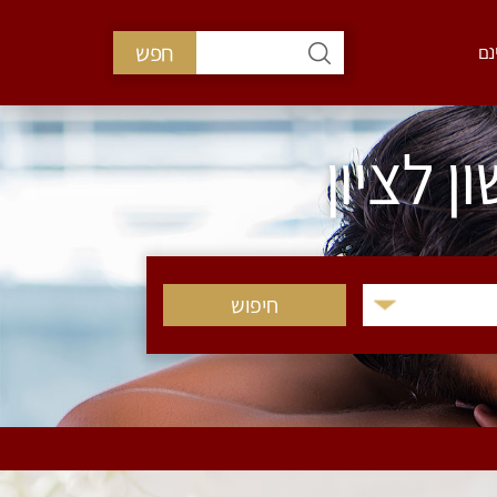
חפש
נם
 לציון