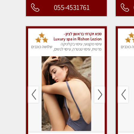
055-4531761
ספא יוקרתי בראשון לציון -
Luxury spa in Rishon Lezion
עיסוי מקצועי, עיסוי בקליניקה
 כוכבים
שלושה כוכבים
פרטית, עיסוי טנטרה, עיסוי לנשים,
עיסוי מפנק