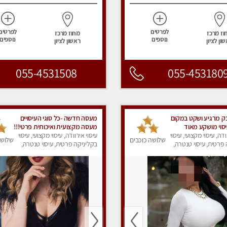
לפרטים
לפרטים
וז מרכז
מחוז מרכז
נוספים
נוספים
ון לציון
ראשון לציון
055-4531508
055-453180
נק מרגיע ושקט במקום
מעסה חדשה -כל סוגי העיסויים
סוי מושקע מאוד
מעסה מקצועית ואיכותית פרטי!!!
ודה, עיסוי מקצועי, עיסוי
מומלץ לחלוטין!!
עיסוי אירוודה, עיסוי מקצועי, עיסוי
שלושה כוכבים
שלושה
פרטית, עיסוי טנטרה,
בקליניקה פרטית, עיסוי טנטרה,
ק
עיסוי מפנק