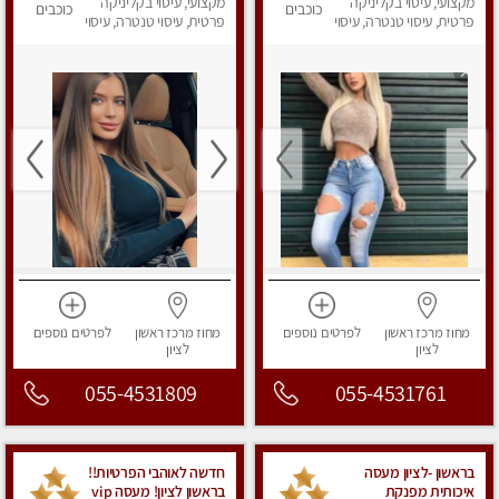
לחלוטין!! טל -03-
מקצועי, עיסוי בקליניקה
מקצועי, עיסוי בקליניקה
כוכבים
כוכבים
5413417
פרטית, עיסוי טנטרה, עיסוי
פרטית, עיסוי טנטרה, עיסוי
מפנק
מפנק
מחוז מרכז
ראשון
לפרטים
נוספים
מחוז מרכז
ראשון
לפרטים
נוספים
לציון
לציון
055-4531809
055-4531761
בראשון -לציון מעסה
חדשה לאוהבי הפרטיות!!
איכותית מפנקת
בראשון לציון! מעסה vip