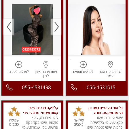
מחוז מרכז
ראשון
לפרטים
נוספים
מחוז מרכז
ראשון
לפרטים
נוספים
לציון
לציון
055-4531498
055-4531515
כל סוגי העיסויים באווירה
קליניקה פרטית עיסוי
נעימה ושקטה. חוויה
קסום איכותי ומרגיע מידי
בלתי נשכחת......
עיסוי אירוודה, עיסוי
עיסוי אירוודה, עיסוי
זהב עיסוי שבדי קלאסי
שלושה
שלושה
מקצועי, עיסוי בקליניקה
ורפלקסולוגיה שרות
מקצועי, עיסוי בקליניקה
כוכבים
כוכבים
פרטית, עיסוי טנטרה, עיסוי
מקצועי
פרטית, עיסוי טנטרה, עיסוי