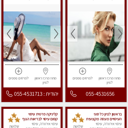
מפנק
מפנק
מחוז מרכז
ראשון
לפרטים
נוספים
מחוז מרכז
ראשון
לפרטים
נוספים
לציון
לציון
055-4531656
יהודית : 055-4531713
בראשון לציון כל סוגי
קליניקה פרטית עיסוי
העיסויים מעסה מקצועית
קסום עיסוי לבריאות הגוף
עיסוי אירוודה, עיסוי
ואיכותית פרטי!!!מומלץ
עיסוי אירוודה, עיסוי
שלושה
שלושה