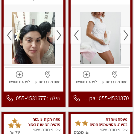
מפנק
נא לא להתקשר מחסוי.
מחוז מרכז
רמת-גן
לפרטים
נוספים
מחוז מרכז
רמת-גן
לפרטים
נוספים
Nirvana Spa : 055-4531870
הילה : 055-4531677
מעסה מיוחדת
פתח-תקוה -מעסה
במינה. עיסוי שמנים חמים
פרטית הכי שווה באזור
עיסוי אירוודה, עיסוי
המרכז!!!
עיסוי אירוודה, עיסוי
שני כוכבים
שלושה