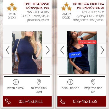
בהוד השרון מעסה חדשה
קליניקה ביהוד חדשה
ואיכותית לעיסוי מרגיע
בעיר, מגוון טיפולים
ומפנק VIP-מומלץ
עיסוי אירוודה, עיסוי
ומעסה איכותית!
עיסוי אירוודה, עיסוי
שלושה
שלושה
מקצועי, עיסוי בקליניקה
לחלוטין! פרטי! ​​​​​​ Highly
מקצועי, עיסוי בקליניקה
כוכבים
כוכבים
recommended
פרטית, עיסוי טנטרה, עיסוי
פרטית, עיסוי מפנק
מפנק
מחוז מרכז
קרית
לפרטים
נוספים
מחוז מרכז
גני
לפרטים
נוספים
אונו
תקוה
055-4531611
055-4531539