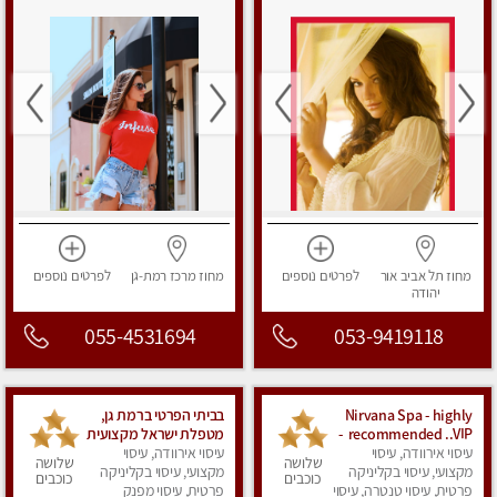
מחוז תל אביב
אור
לפרטים
נוספים
מחוז מרכז
רמת-גן
לפרטים
נוספים
יהודה
055-4531694
053-9419118
Nirvana Spa - highly
בביתי הפרטי ברמת גן,
recommended ..VIP -
מטפלת ישראל מקצועית
עיסוי אירוודה, עיסוי
ספא נירוונה -מאסז
עיסוי אירוודה, עיסוי
ומנוסה . עיסוי שוודי
שלושה
שלושה
מקצועי ללא מין
מקצועי, עיסוי בקליניקה
קלאסי משולב רקמות
מקצועי, עיסוי בקליניקה
כוכבים
כוכבים
פרטית, עיסוי טנטרה, עיסוי
פרטית, עיסוי מפנק
עמוק, בהתאמה אישית .