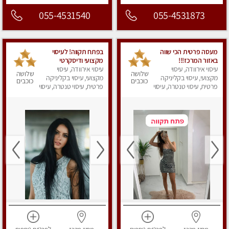
055-4531540
055-4531873
מעסה פרטית הכי שווה
‏בפתח תקווה! ‏‏לעיסוי
באזור המרכז!!!
מקצועי ודיסקרטי
עיסוי אירוודה, עיסוי
עיסוי אירוודה, עיסוי
‏מכבדים כרטיסי אשראי !!
שלושה
שלושה
מקצועי, עיסוי בקליניקה
ללא מין 03-728-36-36
מקצועי, עיסוי בקליניקה
כוכבים
כוכבים
פרטית, עיסוי טנטרה, עיסוי
פרטית, עיסוי טנטרה, עיסוי
מפנק
מפנק