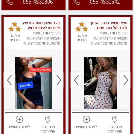
055-4531806
055-4531542
ספא מפואר בהוד -השרון
בהוד השרון מעסה חדשה
לחוויה של רוגע מפנק
ואיכותית לעיסוי מרגיע
עיסוי אירוודה, עיסוי
מומלץ מאוד מאוד ללא
ומפנק VIP-מומלץ
עיסוי אירוודה, עיסוי
שלושה
שלושה
מין !!
מקצועי, עיסוי בקליניקה
מקצועי, עיסוי בקליניקה
לחלוטין! פרטי! ​​​​​​ Highly
כוכבים
כוכבים
פרטית, עיסוי טנטרה, עיסוי
recommended
פרטית, עיסוי טנטרה, עיסוי
מפנק
מפנק
מחוז מרכז
לפרטים
נוספים
מחוז מרכז
לפרטים
נוספים
פתח-תקוה
פתח-תקוה