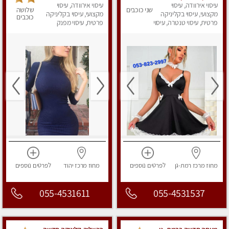
עיסוי אירוודה, עיסוי
העיסויים מעסה מקצועית
עיסוי אירוודה, עיסוי
לבד ביהוד .vip לאמידים
שני כוכבים
שלושה
ואיכותית פרטי!!!
מקצועי, עיסוי בקליניקה
בלבד !
מקצועי, עיסוי בקליניקה
כוכבים
פרטית, עיסוי טנטרה, עיסוי
פרטית, עיסוי מפנק
מפנק
מחוז מרכז
רמת-גן
לפרטים
נוספים
מחוז מרכז
יהוד
לפרטים
נוספים
055-4531611
055-4531537